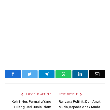
Facebook
Twitter
Telegram
WhatsApp
LinkedIn
Email
PREVIOUS ARTICLE
NEXT ARTICLE
Koh-I-Nur: Permata Yang
Rencana Politik: Dari Anak
Hilang Dari Dunia Islam
Muda, Kepada Anak Muda