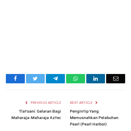
Facebook
Twitter
Telegram
WhatsApp
LinkedIn
Email
PREVIOUS ARTICLE
NEXT ARTICLE
Tlatoani: Gelaran Bagi
Pengintip Yang
Maharaja-Maharaja Aztec
Memusnahkan Pelabuhan
Pearl (Pearl Harbor)