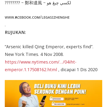
???????? ~ 鄭和遺風 ~ لڬسي چيڠ هو
ᴡᴡᴡ.ғᴀᴄᴇʙᴏᴏᴋ.ᴄᴏᴍ/ʟᴇɢᴀsɪᴢʜᴇɴɢʜᴇ
.
RUJUKAN:
“Arsenic killed Qing Emperor, experts find”.
New York Times. 4 Nov 2008.
https://www.nytimes.com/…/04iht-
emperor.1.17508162.html
, dicapai 1 Dis 2020