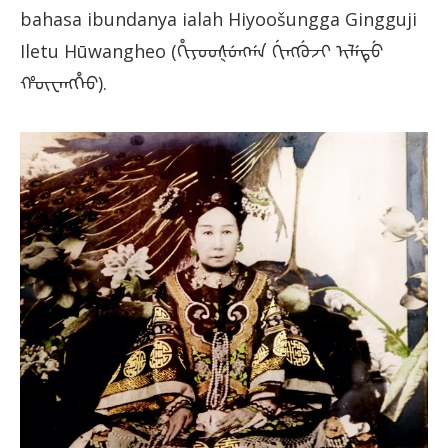
bahasa ibundanya ialah Hiyoošungga Gingguji
Iletu Hūwangheo (ᡥᡳᠶᠣᠣᡧᡠᠩᡤᠠ ᡤᡳᠩᡤᡠᠵᡳ ᡳᠯᡝᡨᡠ
ᡥᡡᠸᠠᠩᡥᡝᠣ).