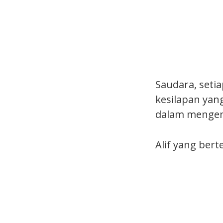
Saudara, seti
kesilapan yan
dalam mengenal
Alif yang ber