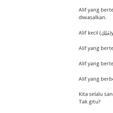
Alif yang bertemu Sifr (اْ) tu dua harkat jika d
diwasalkan.
A
Kita selalu sa
Tak gitu?