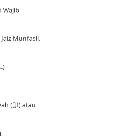
d Wajib
aiz Munfasil.
Alif mati yang bertemu baris atas sebelumnya tu Mad Asli. (ــَـ ا)
 atau
ertemu dengan kepala Sad (ص) tu Hamzah Wasal (اٌ).