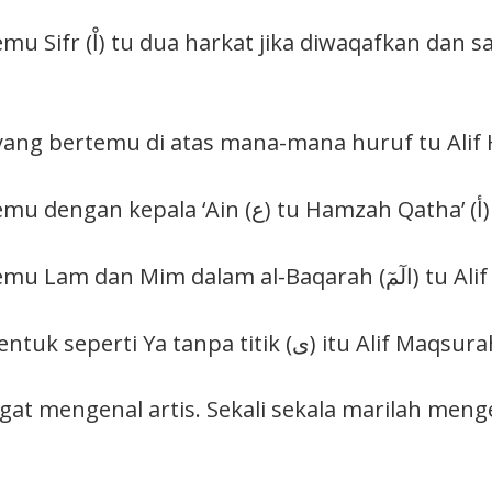
iwaqafkan dan satu harkat jika
lif kecil (مٰلِكِ)yang bertemu di atas mana-mana huruf tu Ali
Alif yang bertemu Lam dan Mim 
Alif yang berbentuk seperti Ya tanpa titik (ى) itu Alif Maq
ngat mengenal artis. Sekali sekala marilah meng