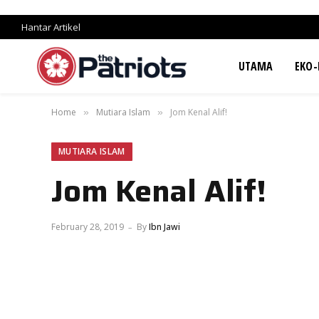
Hantar Artikel
UTAMA
EKO-
Home
Mutiara Islam
Jom Kenal Alif!
»
»
MUTIARA ISLAM
Jom Kenal Alif!
February 28, 2019
By
Ibn Jawi