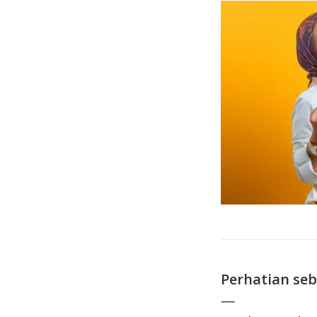
Perhatian se
—