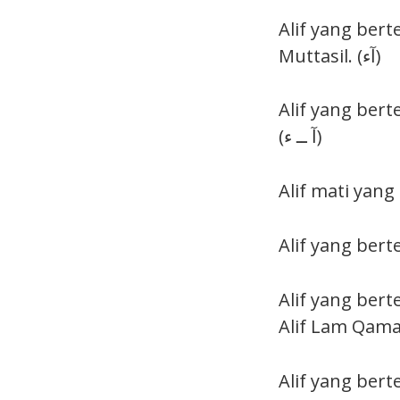
Alif yang ber
Muttasil. (آء)
Alif yang ber
(آ ــ ء)
Alif yang berte