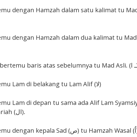
temu dengan Hamzah dalam satu kalimat tu Ma
temu dengan Hamzah dalam dua kalimat tu Mad J
Alif yang bertemu Lam di belakang tu Lam Alif (لا)
mu Lam di depan tu sama ada Alif Lam Syamsiyah (الّ)
Alif Lam Qamariah (ال).
Alif yang b