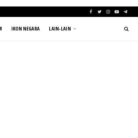
Facebook
Twitter
Instagram
YouTube
Teleg
M
IKON NEGARA
LAIN-LAIN