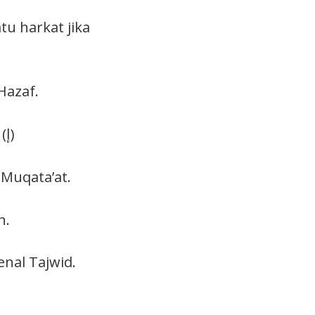
f Hazaf.
Alif yang bertemu dengan kepala ‘Ain (ع) tu Hamzah Qatha’ (أ) (إ)
dalam al-Baqarah (الٓمٓ) tu Alif Muqata’at.
surah.
enal Tajwid.