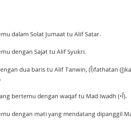
emu dalam Solat Jumaat tu Alif Satar.
emu dengan Sajat tu Alif Syukri.
ua baris tu Alif Tanwin, (اً)fathatan (اٍ)kasratan
.
Alif fathatan yang bertemu dengan waqaf tu Mad Iwadh (•اً).
temu dengan mati yang mendatang dipanggil Ma