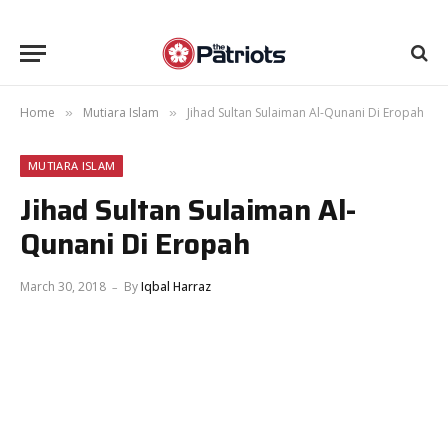
Home
Mutiara Islam
Jihad Sultan Sulaiman Al-Qunani Di Eropah
»
»
MUTIARA ISLAM
Jihad Sultan Sulaiman Al-
Qunani Di Eropah
March 30, 2018
By
Iqbal Harraz