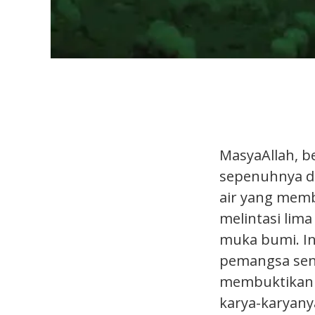
MasyaAllah, b
sepenuhnya di
air yang memb
melintasi lima
muka bumi. In
pemangsa seny
membuktikan 
karya-karyany