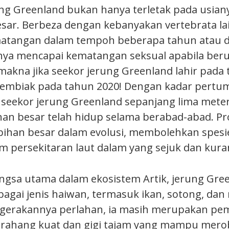
ng Greenland bukan hanya terletak pada usianya
sar. Berbeza dengan kebanyakan vertebrata la
atangan dalam tempoh beberapa tahun atau d
ya mencapai kematangan seksual apabila berus
makna jika seekor jerung Greenland lahir pada 
embiak pada tahun 2020! Dengan kadar pert
 seekor jerung Greenland sepanjang lima mete
n besar telah hidup selama berabad-abad. Pro
ihan besar dalam evolusi, membolehkan spesie
m persekitaran laut dalam yang sejuk dan kur
ngsa utama dalam ekosistem Artik, jerung Gr
gai jenis haiwan, termasuk ikan, sotong, dan 
gerakannya perlahan, ia masih merupakan pe
 rahang kuat dan gigi tajam yang mampu mero