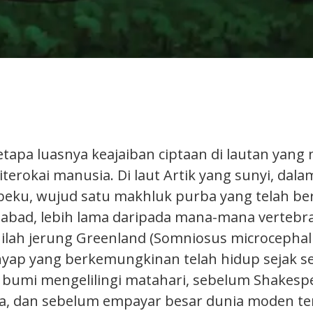
etapa luasnya keajaiban ciptaan di lautan yang
terokai manusia. Di laut Artik yang sunyi, dal
eku, wujud satu makhluk purba yang telah b
 abad, lebih lama daripada mana-mana vertebrat
ilah jerung Greenland (Somniosus microcephal
ap yang berkemungkinan telah hidup sejak se
bumi mengelilingi matahari, sebelum Shakesp
a, dan sebelum empayar besar dunia moden te