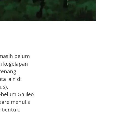
 masih belum
am kegelapan
erenang
a lain di
us),
belum Galileo
eare menulis
rbentuk.