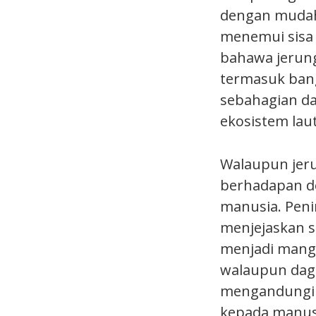
dengan mudah.
menemui sisa
bahawa jerung
termasuk bang
sebahagian da
ekosistem lau
Walaupun jeru
berhadapan de
manusia. Peni
menjejaskan s
menjadi mangs
walaupun dagi
mengandungi t
kepada manusi