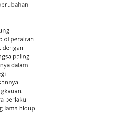
 perubahan
rung
 di perairan
ak dengan
ngsa paling
anya dalam
gi
kannya
ngkauan.
a berlaku
g lama hidup