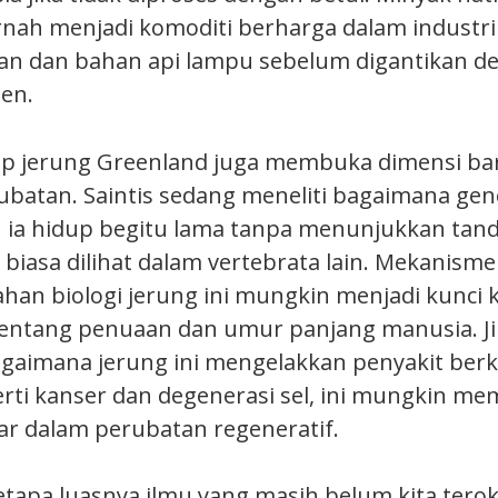
nah menjadi komoditi berharga dalam industri
ran dan bahan api lampu sebelum digantikan d
den.
ap jerung Greenland juga membuka dimensi ba
ubatan. Saintis sedang meneliti bagaimana gen
ia hidup begitu lama tanpa menunjukkan tan
biasa dilihat dalam vertebrata lain. Mekanism
tahan biologi jerung ini mungkin menjadi kunci
tentang penuaan dan umur panjang manusia. Jik
aimana jerung ini mengelakkan penyakit berk
rti kanser dan degenerasi sel, ini mungkin m
r dalam perubatan regeneratif.
etapa luasnya ilmu yang masih belum kita terok