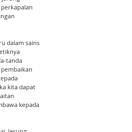
 perkapalan
engan
ru dalam sains
etiknya
da-tanda
e pembaikan
 kepada
a kita dapat
aitan
embawa kepada
ai. Jerung