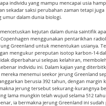
apa individu yang mampu mencapai usia hampi
kan sekadar saksi perubahan zaman tetapi juga
g umur dalam dunia biologi.
mencetuskan kejutan dalam dunia saintifik apab
iti Copenhagen menggunakan pentarikhan radi
rung Greenland untuk menentukan usianya. Tek
gan mengukur pereputan isotop karbon-14 dal
tidak diperbaharui selepas kelahiran, memboleh
ebenar individu ini. Dalam kajian yang diterbi
e, mereka menemui seekor jerung Greenland se
anggarkan berusia 392 tahun, dengan margin 
rmakna jerung tersebut sekurang-kurangnya b
ing lama mungkin telah wujud selama 512 tahun
benar, ia bermakna jerung Greenland ini suda