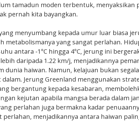
belum tamadun moden terbentuk, menyaksikan
dak pernah kita bayangkan.
 yang menyumbang kepada umur luar biasa je
ah metabolismanya yang sangat perlahan. Hidup
suhu antara -1°C hingga 4°C, jerung ini berger
k lebih daripada 1.22 km/j, menjadikannya pema
m dunia haiwan. Namun, kelajuan bukan segal
t dalam. Jerung Greenland menggunakan strate
ng bergantung kepada kesabaran, memboleh
ngan kejutan apabila mangsa berada dalam ja
yang perlahan juga bermakna kadar penuaanny
 perlahan, menjadikannya antara haiwan palin