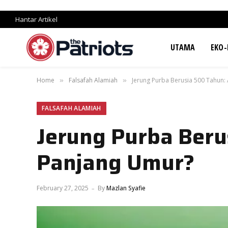
Hantar Artikel
UTAMA
EKO-
Home
Falsafah Alamiah
Jerung Purba Berusia 500 Tahun:
»
»
FALSAFAH ALAMIAH
Jerung Purba Beru
Panjang Umur?
February 27, 2025
By
Mazlan Syafie