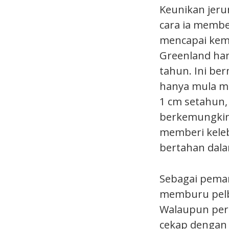
Keunikan jeru
cara ia membe
mencapai kem
Greenland han
tahun. Ini ber
hanya mula m
1 cm setahun,
berkemungkina
memberi keleb
bertahan dala
Sebagai pema
memburu pelba
Walaupun per
cekap dengan