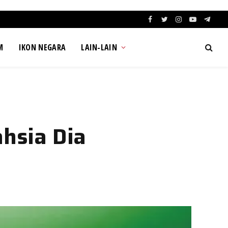
Facebook
Twitter
Instagram
YouTube
Teleg
M
IKON NEGARA
LAIN-LAIN
hsia Dia