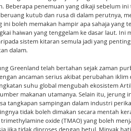
 Beberapa penemuan yang dikaji sebelum ini 
 beruang kutub dan rusa di dalam perutnya, 
 ini boleh memakan hampir apa sahaja yang te
kai haiwan yang tenggelam ke dasar laut. Ini
ripada sistem kitaran semula jadi yang pentin
tan dalam.
ng Greenland telah bertahan sejak zaman purba
ngan ancaman serius akibat perubahan iklim da
ngkatan suhu global mengubah ekosistem Arti
umber makanan utamanya. Selain itu, jerung in
a tangkapan sampingan dalam industri perik
ngnya tidak boleh dimakan secara mentah ker
rimethylamine oxide (TMAO) yang boleh menja
a jika tidak diproses dengan betul. Minyak hati