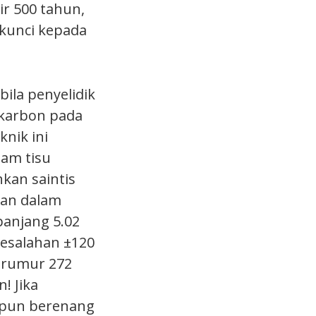
r 500 tahun,
 kunci kepada
ila penyelidik
okarbon pada
nik ini
am tisu
kan saintis
tkan dalam
panjang 5.02
kesalahan ±120
erumur 272
! Jika
h pun berenang