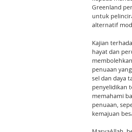
Greenland per
untuk pelinci
alternatif mo
Kajian terhad
hayat dan per
membolehkan 
penuaan yang 
sel dan daya 
penyelidikan 
memahami bag
penuaan, sepe
kemajuan besa
MasyaAllah, b