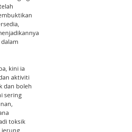
telah
membuktikan
rsedia,
 menjadikannya
g dalam
, kini ia
n aktiviti
k dan boleh
i sering
anan,
ana
di toksik
 jerung