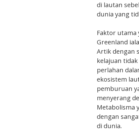
di lautan se
dunia yang ti
Faktor utama
Greenland ial
Artik dengan 
kelajuan tida
perlahan dala
ekosistem lau
pemburuan ya
menyerang de
Metabolisma 
dengan sangat
di dunia.