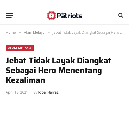
Home
Alam Melayu
Jebat Tidak Layak Diangkat Sebagai Hero Menentang Kezaliman
»
»
ALAM MELAYU
Jebat Tidak Layak Diangkat
Sebagai Hero Menentang
Kezaliman
April 18, 2021
By
Iqbal Harraz