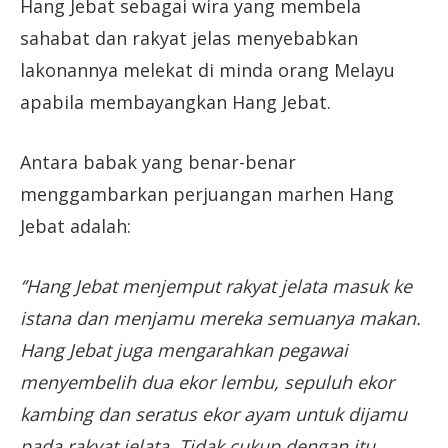
Hang Jebat sebagai wira yang membela
sahabat dan rakyat jelas menyebabkan
lakonannya melekat di minda orang Melayu
apabila membayangkan Hang Jebat.
Antara babak yang benar-benar
menggambarkan perjuangan marhen Hang
Jebat adalah:
‘’Hang Jebat menjemput rakyat jelata masuk ke
istana dan menjamu mereka semuanya makan.
Hang Jebat juga mengarahkan pegawai
menyembelih dua ekor lembu, sepuluh ekor
kambing dan seratus ekor ayam untuk dijamu
pada rakyat jelata. Tidak cukup dengan itu,