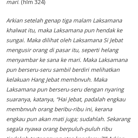
mari
. (hlm 324)
Arkian setelah genap tiga malam Laksamana
khalwat itu, maka Laksamana pun hendak ke
sungai. Maka dilihat oleh Laksamana Si Jebat
mengusir orang di pasar itu, seperti helang
menyambar ke sana ke mari. Maka Laksamana
pun berseru-seru sambil berdiri melihatkan
kelakuan Hang Jebat membnvuh. Maka
Laksamana pun berseru-seru dengan nyaring
suaranya, katanya, “Hai Jebat, padalah engkau
membnvuh orang beribu-ribu ini, kerana
engkau pun akan mati juga; sudahlah. Sekarang
segala nyawa orang berpuluh-puluh ribu