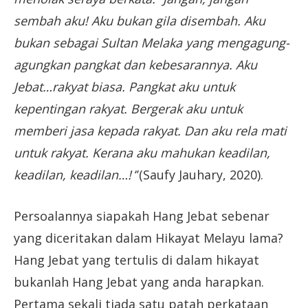
sembah aku! Aku bukan gila disembah. Aku
bukan sebagai Sultan Melaka yang mengagung-
agungkan pangkat dan kebesarannya. Aku
Jebat…rakyat biasa. Pangkat aku untuk
kepentingan rakyat. Bergerak aku untuk
memberi jasa kepada rakyat. Dan aku rela mati
untuk rakyat. Kerana aku mahukan keadilan,
keadilan, keadilan…!
‘’(Saufy Jauhary, 2020).
Persoalannya siapakah Hang Jebat sebenar
yang diceritakan dalam Hikayat Melayu lama?
Hang Jebat yang tertulis di dalam hikayat
bukanlah Hang Jebat yang anda harapkan.
Pertama sekali tiada satu patah perkataan