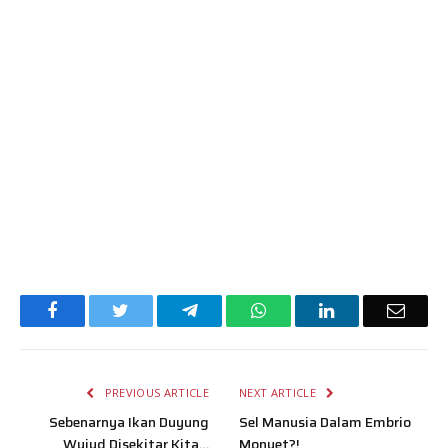
Facebook
Twitter
Telegram
WhatsApp
LinkedIn
Email
PREVIOUS ARTICLE
NEXT ARTICLE
Sebenarnya Ikan Duyung
Sel Manusia Dalam Embrio
Wujud Disekitar Kita…
Monyet?!