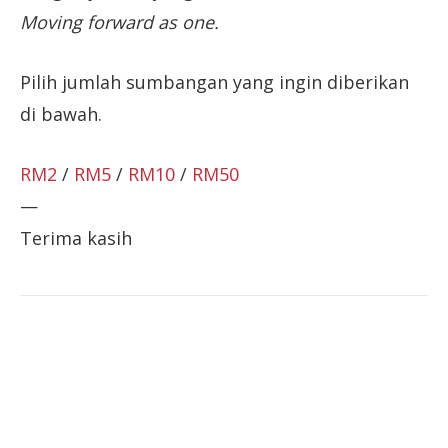
Moving forward as one.
Pilih jumlah sumbangan yang ingin diberikan
di bawah.
RM2
/
RM5
/
RM10
/
RM50
—
Terima kasih