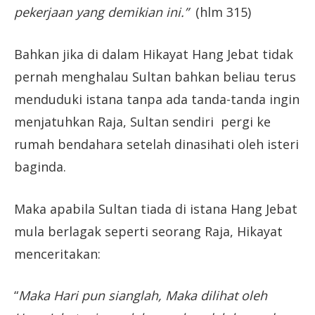
pekerjaan yang demikian ini.”
(hlm 315)
Bahkan jika di dalam Hikayat Hang Jebat tidak
pernah menghalau Sultan bahkan beliau terus
menduduki istana tanpa ada tanda-tanda ingin
menjatuhkan Raja, Sultan sendiri pergi ke
rumah bendahara setelah dinasihati oleh isteri
baginda.
Maka apabila Sultan tiada di istana Hang Jebat
mula berlagak seperti seorang Raja, Hikayat
menceritakan:
“
Maka Hari pun sianglah, Maka dilihat oleh