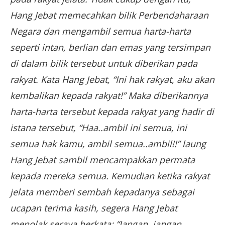
Hang Jebat memecahkan bilik Perbendaharaan
Negara dan mengambil semua harta-harta
seperti intan, berlian dan emas yang tersimpan
di dalam bilik tersebut untuk diberikan pada
rakyat. Kata Hang Jebat, “Ini hak rakyat, aku akan
kembalikan kepada rakyat!” Maka diberikannya
harta-harta tersebut kepada rakyat yang hadir di
istana tersebut, “Haa..ambil ini semua, ini
semua hak kamu, ambil semua..ambil!!” laung
Hang Jebat sambil mencampakkan permata
kepada mereka semua. Kemudian ketika rakyat
jelata memberi sembah kepadanya sebagai
ucapan terima kasih, segera Hang Jebat
menolak seraya berkata: “Jangan, jangan