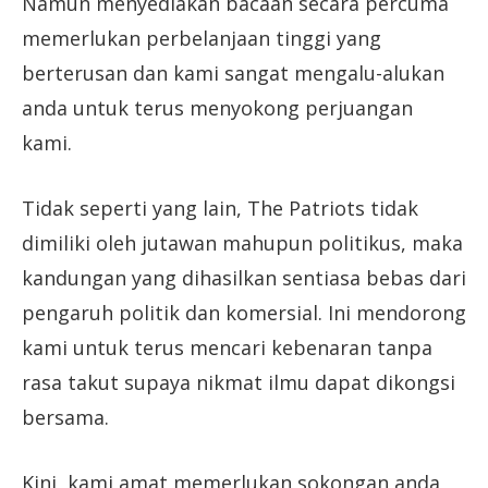
Namun menyediakan bacaan secara percuma
memerlukan perbelanjaan tinggi yang
berterusan dan kami sangat mengalu-alukan
anda untuk terus menyokong perjuangan
kami.
Tidak seperti yang lain, The Patriots tidak
dimiliki oleh jutawan mahupun politikus, maka
kandungan yang dihasilkan sentiasa bebas dari
pengaruh politik dan komersial. Ini mendorong
kami untuk terus mencari kebenaran tanpa
rasa takut supaya nikmat ilmu dapat dikongsi
bersama.
Kini, kami amat memerlukan sokongan anda