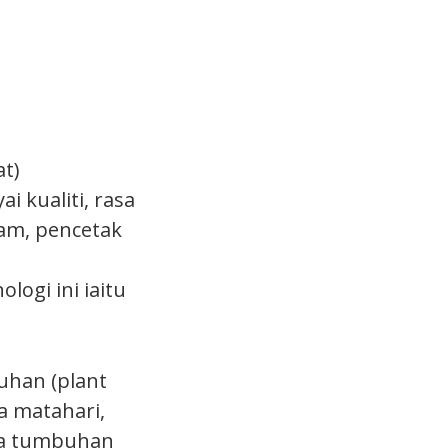
at)
 kualiti, rasa
am, pencetak
logi ini iaitu
uhan (plant
a matahari,
ya tumbuhan