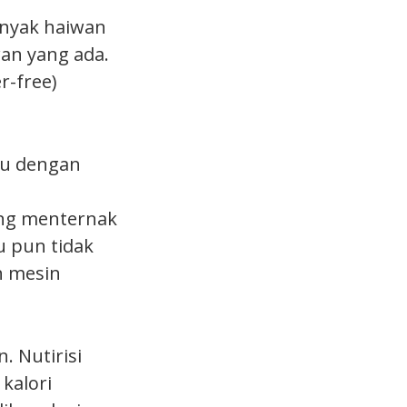
anyak haiwan
wan yang ada.
r-free)
itu dengan
ing menternak
u pun tidak
h mesin
. Nutirisi
 kalori