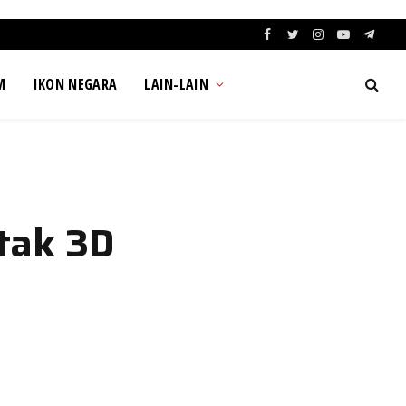
Facebook
Twitter
Instagram
YouTube
Teleg
M
IKON NEGARA
LAIN-LAIN
tak 3D