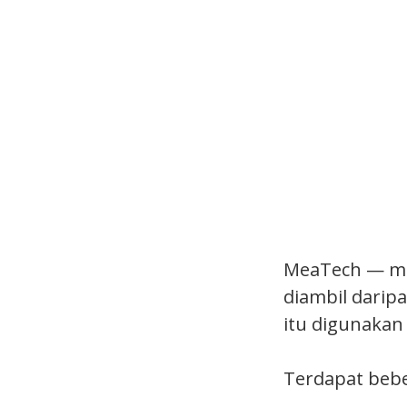
MeaTech — men
diambil darip
itu digunakan
Terdapat bebe