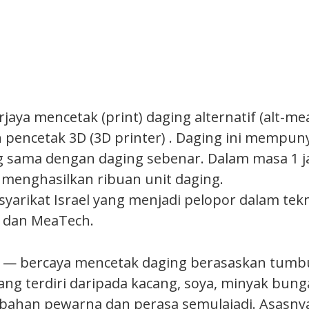
erjaya mencetak (print) daging alternatif (alt-me
encetak 3D (3D printer) . Daging ini mempunyai
g sama dengan daging sebenar. Dalam masa 1 j
menghasilkan ribuan unit daging.
yarikat Israel yang menjadi pelopor dalam tekno
 dan MeaTech.
t — bercaya mencetak daging berasaskan tumb
ang terdiri daripada kacang, soya, minyak bung
 bahan pewarna dan perasa semulajadi. Asasn