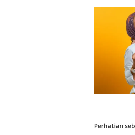
Perhatian se
—