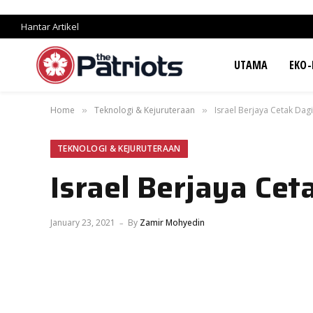
Hantar Artikel
UTAMA
EKO-
Home
Teknologi & Kejuruteraan
Israel Berjaya Cetak Dag
»
»
TEKNOLOGI & KEJURUTERAAN
Israel Berjaya Ce
January 23, 2021
By
Zamir Mohyedin