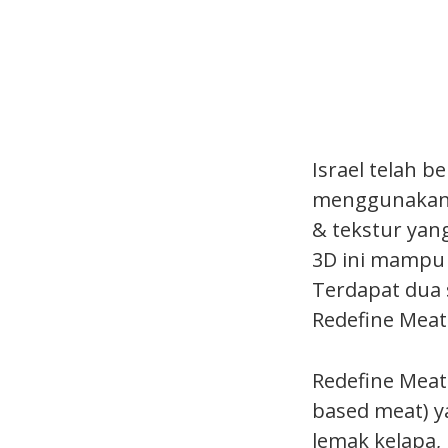
Israel telah b
menggunakan p
& tekstur yan
3D ini mampu 
Terdapat dua s
Redefine Meat
Redefine Mea
based meat) y
lemak kelapa,