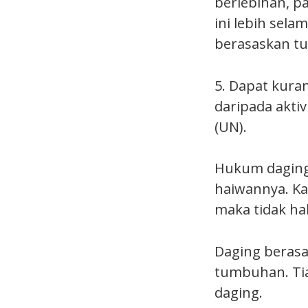
berlebihan, p
ini lebih sela
berasaskan t
5. Dapat kura
daripada aktiv
(UN).
Hukum daging 
haiwannya. Kal
maka tidak hal
Daging beras
tumbuhan. Ti
daging.