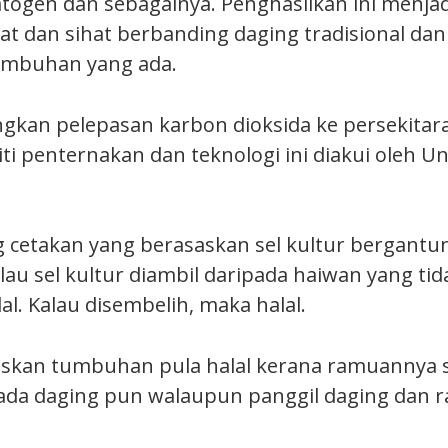
atogen dan sebagainya. Penghasilkan ini menja
mat dan sihat berbanding daging tradisional da
umbuhan yang ada.
ngkan pelepasan karbon dioksida ke persekitar
iti penternakan dan teknologi ini diakui oleh U
cetakan yang berasaskan sel kultur bergantu
au sel kultur diambil daripada haiwan yang tid
al. Kalau disembelih, maka halal.
askan tumbuhan pula halal kerana ramuannya
ada daging pun walaupun panggil daging dan 