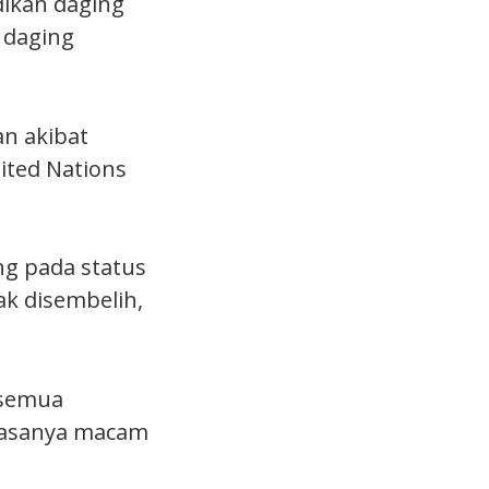
dikan daging
n daging
an akibat
nited Nations
ng pada status
ak disembelih,
 semua
rasanya macam