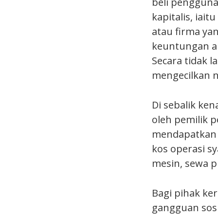
beli pengguna
kapitalis, ia
atau firma ya
keuntungan ak
Secara tidak
mengecilkan n
Di sebalik ken
oleh pemilik 
mendapatkan s
kos operasi s
mesin, sewa 
Bagi pihak ker
gangguan sosi