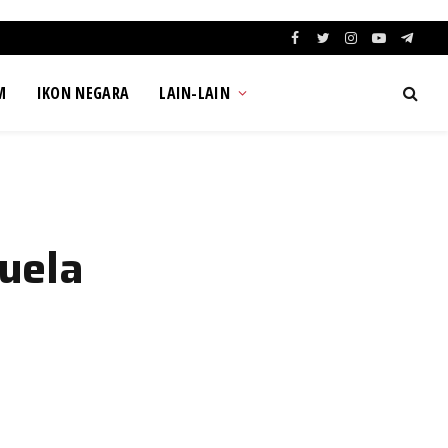
Facebook
Twitter
Instagram
YouTube
Teleg
M
IKON NEGARA
LAIN-LAIN
uela