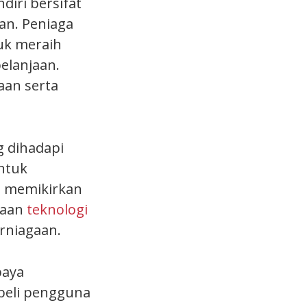
diri bersifat
an. Peniaga
uk meraih
elanjaan.
an serta
g dihadapi
ntuk
u memikirkan
raan
teknologi
rniagaan.
paya
beli pengguna