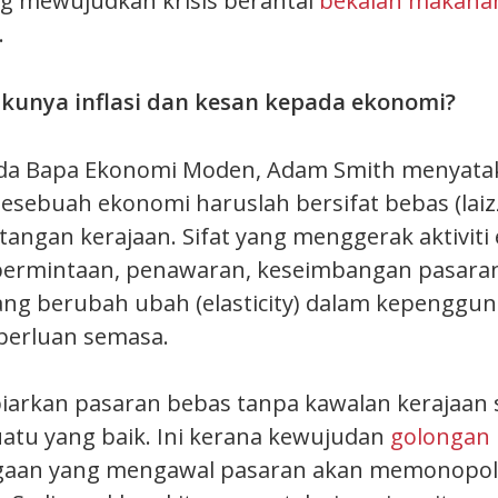
g mewujudkan krisis berantai
bekalan makana
.
akunya inflasi dan kesan kepada ekonomi?
da Bapa Ekonomi Moden, Adam Smith menyat
esebuah ekonomi haruslah bersifat bebas (laizz
angan kerajaan. Sifat yang menggerak aktiviti
permintaan, penawaran, keseimbangan pasaran
ng berubah ubah (elasticity) dalam kepenggun
erluan semasa.
rkan pasaran bebas tanpa kawalan kerajaan 
atu yang baik. Ini kerana kewujudan
golongan k
agaan yang mengawal pasaran akan memonopol