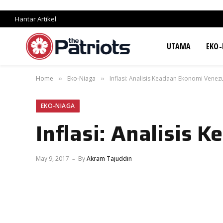
Hantar Artikel
UTAMA
EKO-
Home
Eko-Niaga
Inflasi: Analisis Keadaan Ekonomi Venez
»
»
EKO-NIAGA
Inflasi: Analisis
May 9, 2017
By
Akram Tajuddin