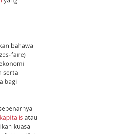
n
yang
akan bahawa
es-faire)
 ekonomi
 serta
a bagi
sebenarnya
apitalis
atau
ikan kuasa