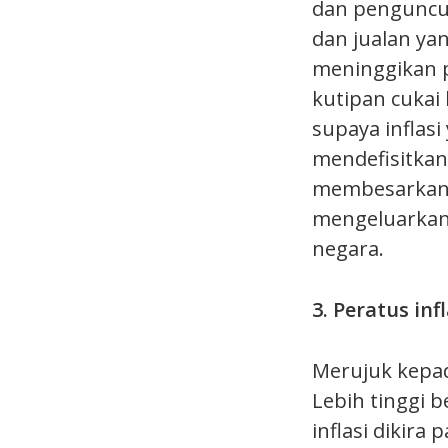
dan penguncup
dan jualan ya
meninggikan p
kutipan cukai 
supaya inflas
mendefisitkan
membesarkan p
mengeluarkan
negara.
3. Peratus in
Merujuk kepad
Lebih tinggi 
inflasi dikira