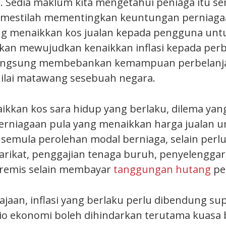
. Sedia maklum kita mengetahui peniaga itu sen
itu mestilah mementingkan keuntungan perniaga
ng menaikkan kos jualan kepada pengguna unt
an mewujudkan kenaikkan inflasi kepada perb
 langsung membebankan kemampuan perbelanja
ilai matawang sesebuah negara.
aikkan kos sara hidup yang berlaku, dilema yan
perniagaan pula yang menaikkan harga jualan u
emula perolehan modal berniaga, selain perl
yarikat, penggajian tenaga buruh, penyelengga
premis selain membayar
tanggungan hutang
pe
ajaan, inflasi yang berlaku perlu dibendung su
o ekonomi boleh dihindarkan terutama kuasa 