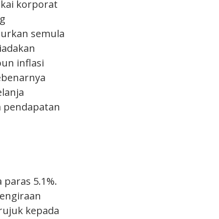
kai korporat
ng
lurkan semula
diadakan
un inflasi
sebenarnya
lanja
a pendapatan
a paras 5.1%.
pengiraan
erujuk kepada