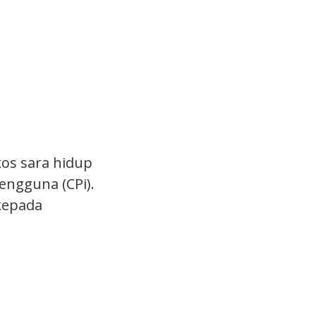
kos sara hidup
engguna (CPi).
 kepada