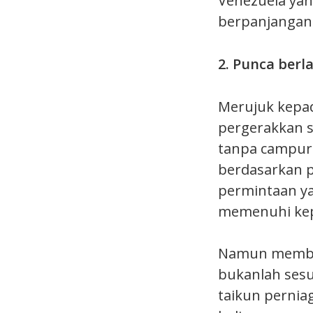
Venezuela yan
berpanjangan
2. Punca berl
Merujuk kepa
pergerakkan s
tanpa campurt
berdasarkan 
permintaan ya
memenuhi kep
Namun membia
bukanlah sesu
taikun perni