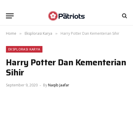
Home
Eksplorasi Karya
Harry Potter Dan Kementerian Sihir
»
»
EKSPLORASI KARYA
Harry Potter Dan Kementerian
Sihir
September 9, 2020
By
Naqib Jaafar