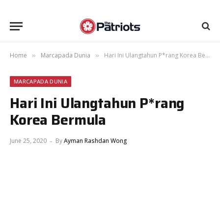
Home
Marcapada Dunia
Hari Ini Ulangtahun P*rang Korea Bermula
»
»
MARCAPADA DUNIA
Hari Ini Ulangtahun P*rang
Korea Bermula
June 25, 2020
By
Ayman Rashdan Wong