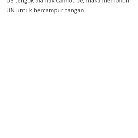
US tengok alamak cannot be, maka memohon
UN untuk bercampur tangan.