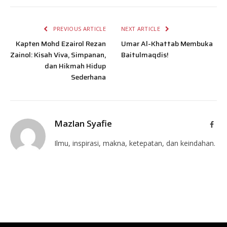
PREVIOUS ARTICLE
NEXT ARTICLE
Kapten Mohd Ezairol Rezan
Umar Al-Khattab Membuka
Zainol: Kisah Viva, Simpanan,
Baitulmaqdis!
dan Hikmah Hidup
Sederhana
Mazlan Syafie
Face
Ilmu, inspirasi, makna, ketepatan, dan keindahan.