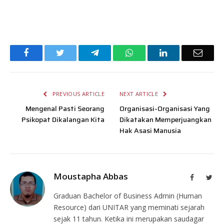
Facebook
Twitter
Telegram
WhatsApp
LinkedIn
Email
PREVIOUS ARTICLE
NEXT ARTICLE
Mengenal Pasti Seorang
Organisasi-Organisasi Yang
Psikopat Dikalangan Kita
Dikatakan Memperjuangkan
Hak Asasi Manusia
Moustapha Abbas
Facebook
Twit
Graduan Bachelor of Business Admin (Human
Resource) dari UNITAR yang meminati sejarah
sejak 11 tahun. Ketika ini merupakan saudagar