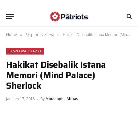
Home
Eksplorasi Karya
Hakikat Disebalik Istana Memori (Mind Palace) Sherlock
»
»
EKSPLORASI KARYA
Hakikat Disebalik Istana
Memori (Mind Palace)
Sherlock
January 17, 2018
By
Moustapha Abbas