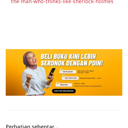
the-man-who-thinks-like-sherlock-holmes
Perhatian sebentar…