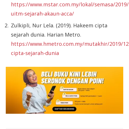
https://www.mstar.com.my/lokal/semasa/2019/1
uitm-sejarah-akaun-acca/
Zulkipli, Nur Lela. (2019). Hakeem cipta
sejarah dunia. Harian Metro.
https://www.hmetro.com.my/mutakhir/2019/1
cipta-sejarah-dunia