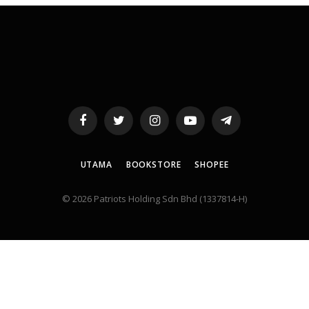
Facebook
Twitter
Instagram
YouTube
Telegram
UTAMA
BOOKSTORE
SHOPEE
© 2026 Patriots Holding Sdn Bhd (1337814-H)