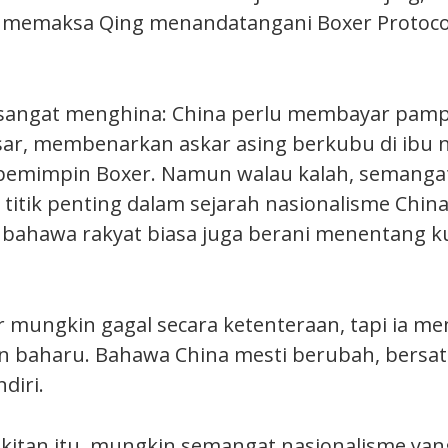
memaksa Qing menandatangani Boxer Protoco
u sangat menghina: China perlu membayar pam
ar, membenarkan askar asing berkubu di ibu 
mimpin Boxer. Namun walau kalah, semanga
titik penting dalam sejarah nasionalisme China.
bahawa rakyat biasa juga berani menentang k
 mungkin gagal secara ketenteraan, tapi ia m
n baharu. Bahawa China mesti berubah, bersat
ndiri.
itan itu, mungkin semangat nasionalisme yan