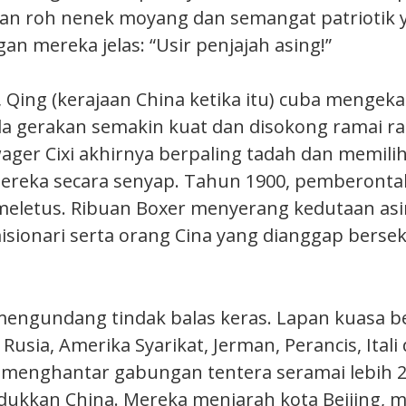
an roh nenek moyang dan semangat patriotik 
n mereka jelas: “Usir penjajah asing!”
 Qing (kerajaan China ketika itu) cuba mengek
ila gerakan semakin kuat dan disokong ramai ra
ger Cixi akhirnya berpaling tadah dan memili
reka secara senyap. Tahun 1900, pemberonta
eletus. Ribuan Boxer menyerang kedutaan asing
ionari serta orang Cina yang dianggap berse
mengundang tindak balas keras. Lapan kuasa be
 Rusia, Amerika Syarikat, Jerman, Perancis, Itali
menghantar gabungan tentera seramai lebih 2
ukkan China. Mereka menjarah kota Beijing,