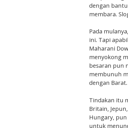
dengan bantu
membara. Sloga
Pada mulanya,
ini. Tapi apab
Maharani Dowa
menyokong me
besaran pun m
membunuh mis
dengan Barat.
Tindakan itu 
Britain, Jepun,
Hungary, pun 
untuk menund