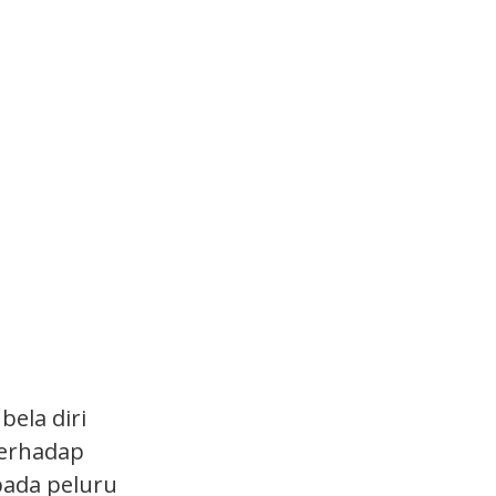
ela diri
terhadap
pada peluru