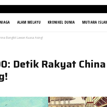
NIAGA
ALAM MELAYU
KRONIKEL DUNIA
MUTIARA ISLA
hina Bangkit Lawan Kuasa Asing!
0: Detik Rakyat China
g!