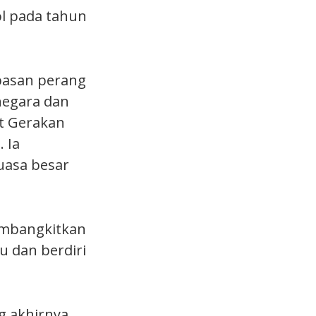
l pada tahun
pasan perang
negara dan
t Gerakan
 Ia
uasa besar
embangkitkan
u dan berdiri
g akhirnya