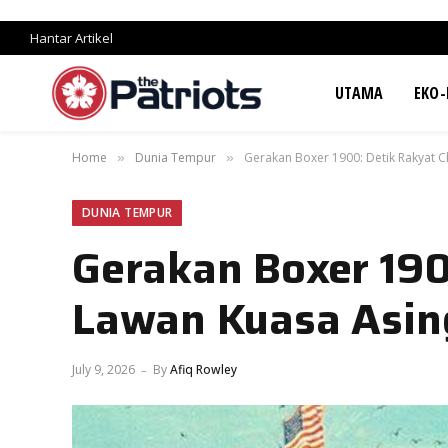
Hantar Artikel
UTAMA
EKO-
Home
Dunia Tempur
Gerakan Boxer 1900: Detik Rakyat C
»
»
DUNIA TEMPUR
Gerakan Boxer 190
Lawan Kuasa Asin
July 9, 2026
By
Afiq Rowley