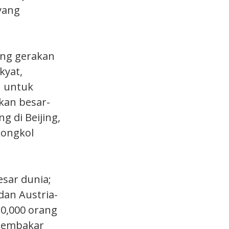
yang
ang gerakan
kyat,
h untuk
kan besar-
 di Beijing,
kongkol
sar dunia;
 dan Austria-
0,000 orang
 membakar