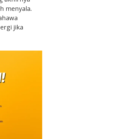
ah menyala.
bahawa
rgi jika