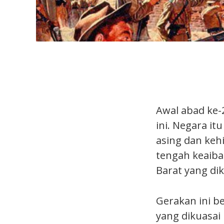
Awal abad ke-2
ini. Negara it
asing dan keh
tengah keaiba
Barat yang di
Gerakan ini b
yang dikuasai