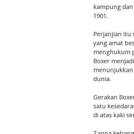
kampung dan 
1901.
Perjanjian it
yang amat bes
menghukum pe
Boxer menjadi 
menunjukkan 
dunia.
Gerakan Boxer
satu kesedara
di atas kaki se
Tanpa kebangk