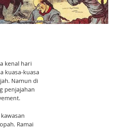
a kenal hari
ada kuasa-kuasa
ajah. Namun di
ng penjajahan
ovement.
, kawasan
ropah. Ramai