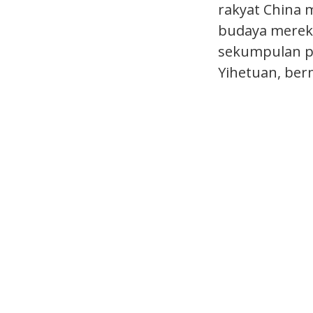
rakyat China 
budaya mereka
sekumpulan pe
Yihetuan, ber