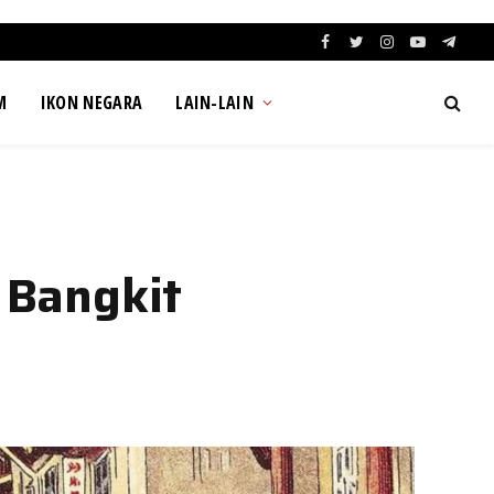
Facebook
Twitter
Instagram
YouTube
Teleg
M
IKON NEGARA
LAIN-LAIN
 Bangkit