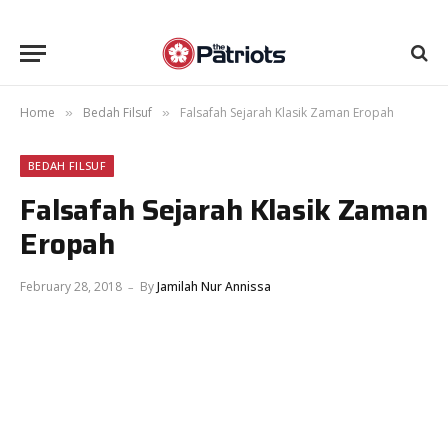
Home
Bedah Filsuf
Falsafah Sejarah Klasik Zaman Eropah
»
»
BEDAH FILSUF
Falsafah Sejarah Klasik Zaman
Eropah
February 28, 2018
By
Jamilah Nur Annissa