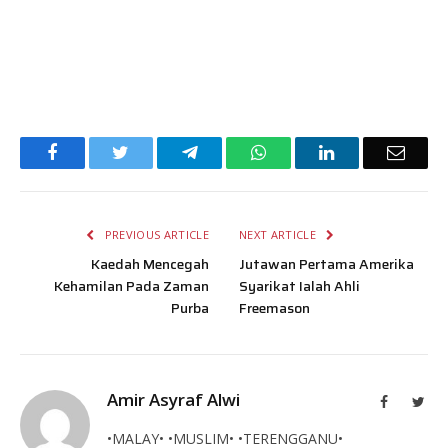
Facebook
Twitter
Telegram
WhatsApp
LinkedIn
Email
PREVIOUS ARTICLE
NEXT ARTICLE
Kaedah Mencegah
Jutawan Pertama Amerika
Kehamilan Pada Zaman
Syarikat Ialah Ahli
Purba
Freemason
Amir Asyraf Alwi
Facebook
Twit
•MALAY• •MUSLIM• •TERENGGANU•