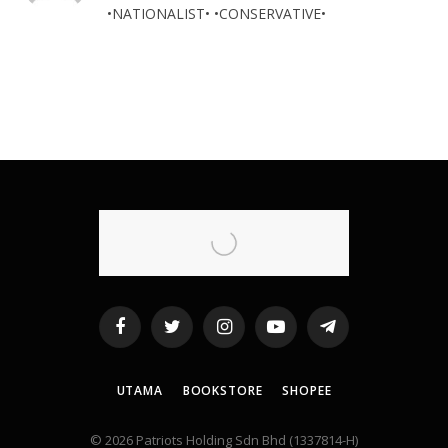
•NATIONALIST• •CONSERVATIVE•
Facebook
Twitter
Instagram
YouTube
Telegram
UTAMA
BOOKSTORE
SHOPEE
© 2026 Patriots Holding Sdn Bhd (1337814-H)