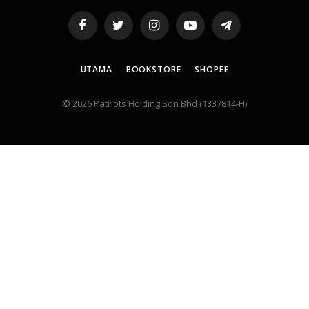
Facebook
Twitter
Instagram
YouTube
Telegram
UTAMA
BOOKSTORE
SHOPEE
© 2026 Patriots Holding Sdn Bhd (1337814-H)