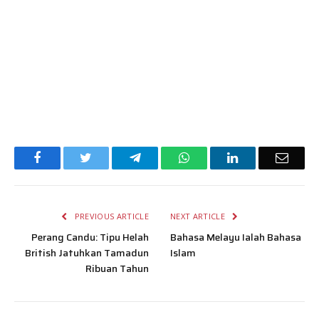
Facebook
Twitter
Telegram
WhatsApp
LinkedIn
Email
PREVIOUS ARTICLE
NEXT ARTICLE
Perang Candu: Tipu Helah
Bahasa Melayu Ialah Bahasa
British Jatuhkan Tamadun
Islam
Ribuan Tahun