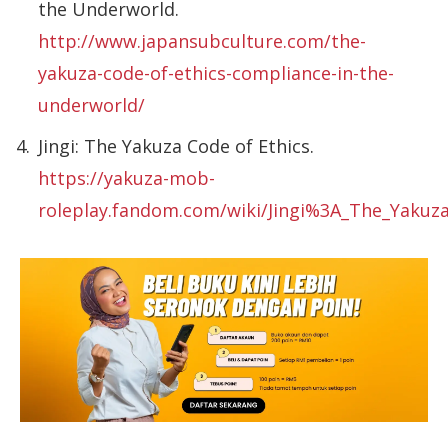
the Underworld.
http://www.japansubculture.com/the-
yakuza-code-of-ethics-compliance-in-the-
underworld/
Jingi: The Yakuza Code of Ethics.
https://yakuza-mob-
roleplay.fandom.com/wiki/Jingi%3A_The_Yakuza