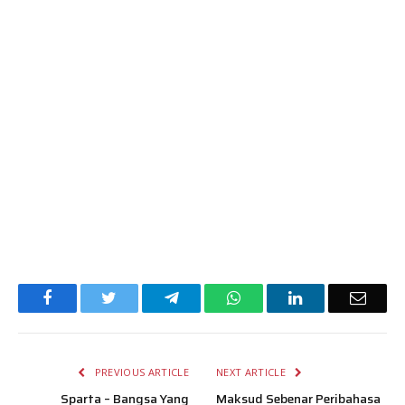
Facebook
Twitter
Telegram
WhatsApp
LinkedIn
Email
PREVIOUS ARTICLE
NEXT ARTICLE
Sparta – Bangsa Yang
Maksud Sebenar Peribahasa