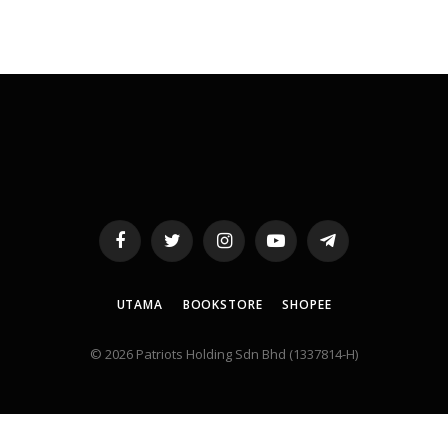
Facebook
Twitter
Instagram
YouTube
Telegram
UTAMA
BOOKSTORE
SHOPEE
© 2026 Patriots Holding Sdn Bhd (1337814-H)