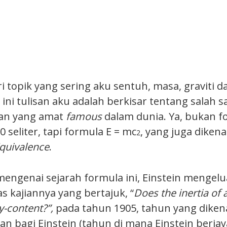
ari topik yang sering aku sentuh, masa, graviti d
ini tulisan aku adalah berkisar tentang salah s
an yang amat
famous
dalam dunia. Ya, bukan f
 seliter, tapi formula E = mc
, yang juga dikena
2
quivalence
.
 mengenai sejarah formula ini, Einstein mengel
as kajiannya yang bertajuk, “
Does the inertia of
y-content?”,
pada tahun 1905, tahun yang dikena
an bagi Einstein (tahun di mana Einstein berjay