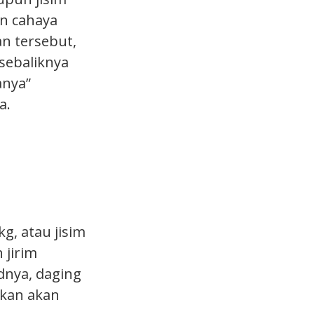
n cahaya
an tersebut,
 sebaliknya
anya”
a.
g, atau jisim
 jirim
dnya, daging
rkan akan