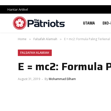
Hantar Artikel
UTAMA
EKO-
Home
Falsafah Alamiah
E = mc2: Formula Paling Terkena
»
»
FALSAFAH ALAMIAH
E = mc2: Formula 
August 31, 2019
By
Mohammad Eilham