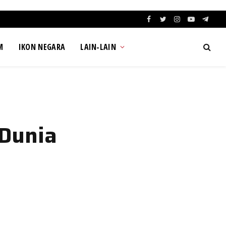
Facebook
Twitter
Instagram
YouTube
Teleg
M
IKON NEGARA
LAIN-LAIN
 Dunia