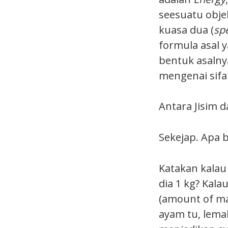
seesuatu obje
kuasa dua (
sp
formula asal 
bentuk asalnya
mengenai sifa
Antara Jisim d
Sekejap. Apa b
Katakan kalau 
dia 1 kg? Kala
(amount of ma
ayam tu, lema