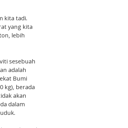
 kita tadi.
at yang kita
on, lebih
viti sesebuah
lan adalah
dekat Bumi
0 kg), berada
tidak akan
ada dalam
duduk.