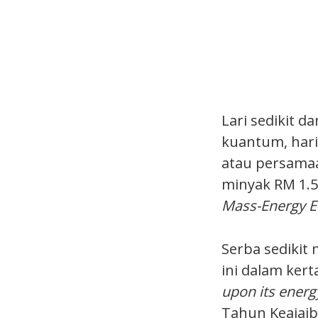
Lari sedikit d
kuantum, hari 
atau persama
minyak RM 1.50
Mass-Energy E
Serba sedikit
ini dalam kert
upon its energ
Tahun Keajaib