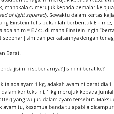
k, manakala c
merujuk kepada pemalar kelajua
2
eed of light squared
). Sewaktu dalam kertas kaji
yang Einstein tulis bukanlah berbentuk E = mc
,
2
 adalah m = E / c
, di mana Einstein ingin “bert
2
t sebenar jisim dan perkaitannya dengan tenag
an Berat.
enda jisim ni sebenarnya? Jisim ni berat ke?
kita ada ayam 1 kg, adakah ayam ni berat dia 1 k
u dalam konteks ini, 1 kg merujuk kepada jumlah
tter) yang wujud dalam ayam tersebut. Maksu
k ayam tu, kesemua benda tu apabila dicampu