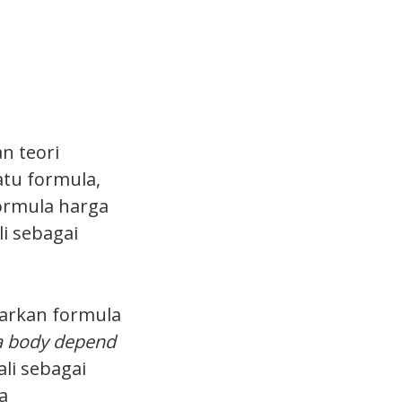
an teori
atu formula,
ormula harga
li sebagai
uarkan formula
 a body depend
li sebagai
a