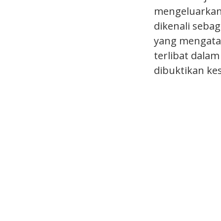
mengeluarkan 
dikenali seba
yang mengatak
terlibat dalam
dibuktikan ke