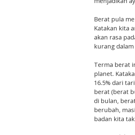
menjadikan ay
Berat pula mer
Katakan kita a
akan rasa pad
kurang dalam
Terma berat i
planet. Kataka
16.5% dari tar
berat (berat b
di bulan, bera
berubah, masi
badan kita ta