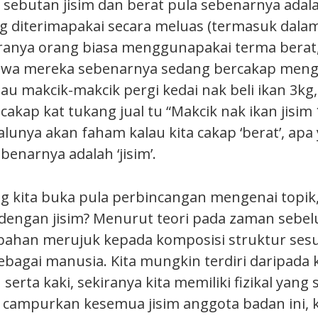
sebutan jisim dan berat pula sebenarnya adal
g diterimapakai secara meluas (termasuk dalam
ekiranya orang biasa menggunapakai terma berat
wa mereka sebenarnya sedang bercakap menge
au makcik-makcik pergi kedai nak beli ikan 3kg
cakap kat tukang jual tu “Makcik nak ikan jisim 
lalunya akan faham kalau kita cakap ‘berat’, apa
enarnya adalah ‘jisim’.
g kita buka pula perbincangan mengenai topik
engan jisim? Menurut teori pada zaman sebelu
 bahan merujuk kepada komposisi struktur ses
ebagai manusia. Kita mungkin terdiri daripada 
serta kaki, sekiranya kita memiliki fizikal yan
ta campurkan kesemua jisim anggota badan ini, 