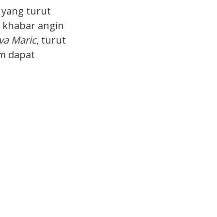
 yang turut
t khabar angin
va Maric
, turut
um dapat