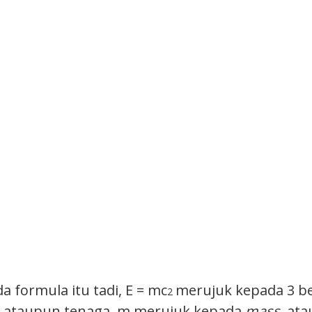
a formula itu tadi, E = mc
merujuk kepada 3 be
2
, ataupun tenaga, m merujuk kepada
mass
, at