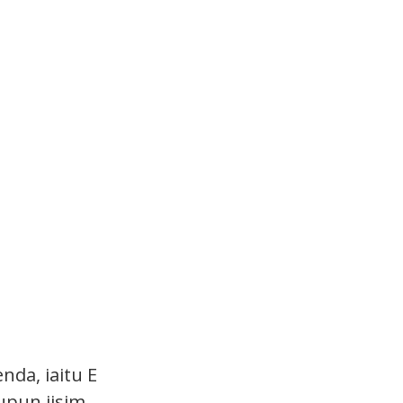
nda, iaitu E
aupun jisim