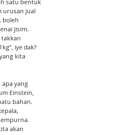
ah satu bentuk
 urusan jual
, boleh
nai jisim.
, takkan
1kg”, iye dak?
 yang kita
, apa yang
m Einstein,
uatu bahan.
kepala,
g sempurna.
kita akan