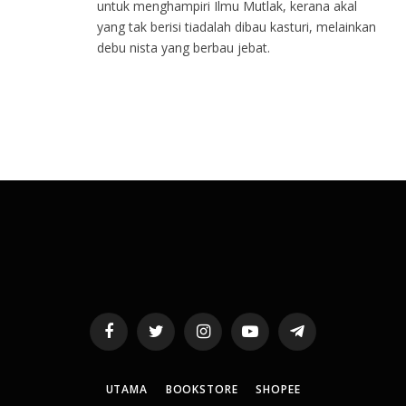
untuk menghampiri Ilmu Mutlak, kerana akal
yang tak berisi tiadalah dibau kasturi, melainkan
debu nista yang berbau jebat.
Facebook
Twitter
Instagram
YouTube
Telegram
UTAMA
BOOKSTORE
SHOPEE