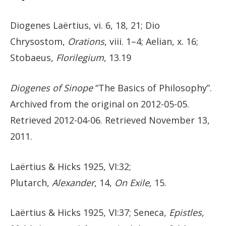
Diogenes Laërtius, vi. 6, 18, 21; Dio
Chrysostom,
Orations
, viii. 1–4; Aelian, x. 16;
Stobaeus,
Florilegium
, 13.19
Diogenes of Sinope
“The Basics of Philosophy”.
Archived from the original on 2012-05-05.
Retrieved 2012-04-06. Retrieved November 13,
2011.
Laërtius & Hicks 1925, Ⅵ:32;
Plutarch,
Alexander
, 14,
On Exile
, 15.
Laërtius & Hicks 1925, Ⅵ:37; Seneca,
Epistles
,