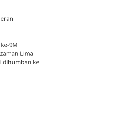
teran
 ke-9M
 zaman Lima
gi dihumban ke