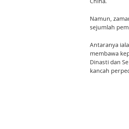
China.
Namun, zaman 
sejumlah pem
Antaranya ial
membawa kepa
Dinasti dan S
kancah perpe