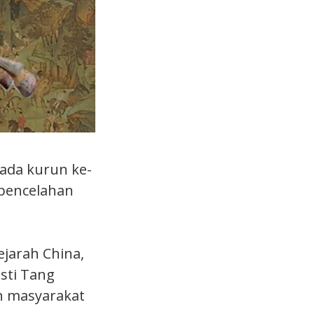
pada kurun ke-
 pencelahan
ejarah China,
sti Tang
n masyarakat