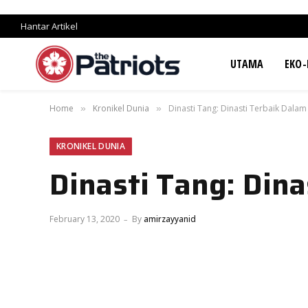
Hantar Artikel
UTAMA
EKO-
Home
Kronikel Dunia
Dinasti Tang: Dinasti Terbaik Dalam
»
»
KRONIKEL DUNIA
Dinasti Tang: Dina
February 13, 2020
By
amirzayyanid