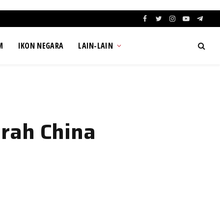
Facebook
Twitter
Instagram
YouTube
Teleg
M
IKON NEGARA
LAIN-LAIN
arah China