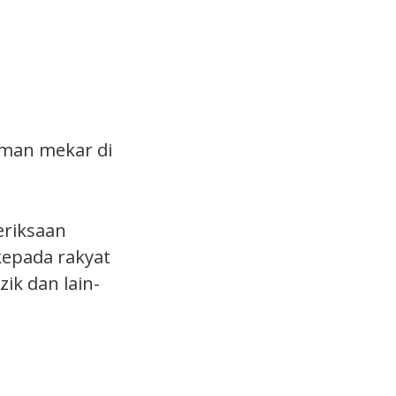
aman mekar di
eriksaan
kepada rakyat
ik dan lain-