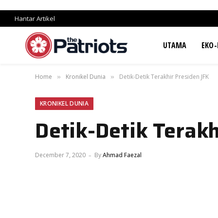
Hantar Artikel
UTAMA
EKO-
Home
Kronikel Dunia
Detik-Detik Terakhir Presiden JFK
»
»
KRONIKEL DUNIA
Detik-Detik Terakh
December 7, 2020
By
Ahmad Faezal