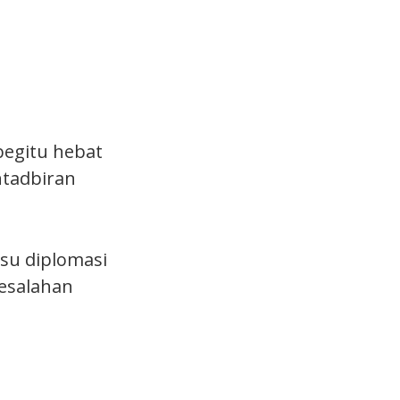
begitu hebat
ntadbiran
Isu diplomasi
esalahan