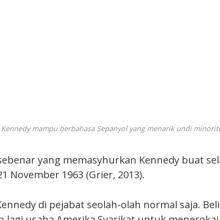
e Kennedy mampu berbahasa Sepanyol yang menarik undi minoriti 
 sebenar yang memasyhurkan Kennedy buat se
21 November 1963 (Grier, 2013).
Kennedy di pejabat seolah-olah normal saja. Bel
lagi usaha Amerika Syarikat untuk menerokai