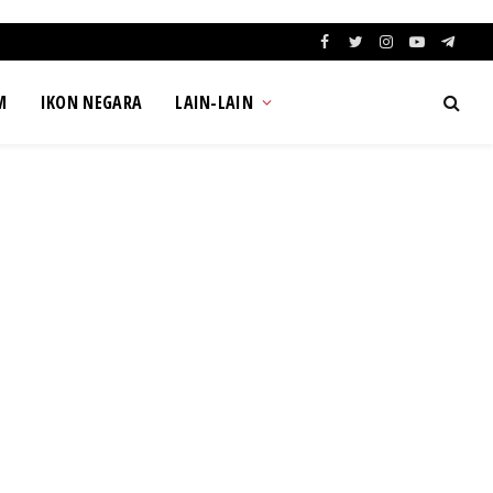
Facebook
Twitter
Instagram
YouTube
Teleg
M
IKON NEGARA
LAIN-LAIN