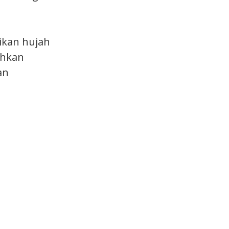
ikan hujah
ahkan
an