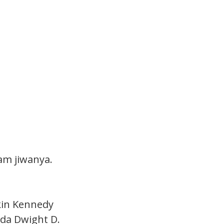
am jiwanya.
kin Kennedy
da Dwight D.