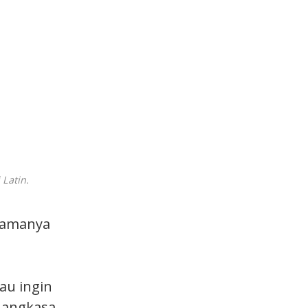
Latin.
lamanya
iau ingin
 angkasa.