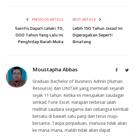
PREVIOUS ARTICLE
NEXT ARTICLE
Saintis Dapati Lelaki 70,
Lebih 150 Tahun Jasad Ini
000 Tahun Yang Lalu Ini
Diperagakan Seperti
Penghidap Barah Muka
Binatang
Moustapha Abbas
Facebook
Twit
Graduan Bachelor of Business Admin (Human
Resource) dari UNITAR yang meminati sejarah
sejak 11 tahun. Ketika ini merupakan saudagar
simkad Tone Excel. Harapan terbesar ialah
melihat saudara seagama dan sebangsa kembali
bersatu di bawah satu panji dan terus maju
bersama. Tanpa perpaduan, manusia tidak akan
ke mana-mana, malah tidak akan dapat