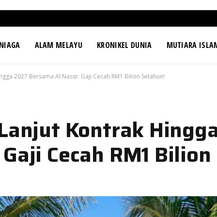
NIAGA
ALAM MELAYU
KRONIKEL DUNIA
MUTIARA ISLA
ingga 2027 Bersama Al Nassr. Gaji Cecah RM1 Bilion Setahun!
 Lanjut Kontrak Hingg
 Gaji Cecah RM1 Bilion