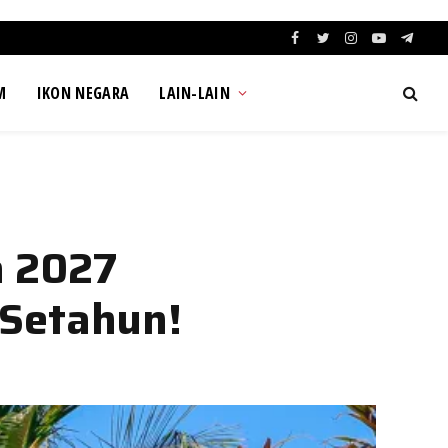
Facebook
Twitter
Instagram
YouTube
Teleg
M
IKON NEGARA
LAIN-LAIN
a 2027
 Setahun!