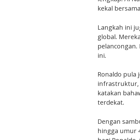
kekal bersama
Langkah ini j
global. Merek
pelancongan. 
ini.
Ronaldo pula j
infrastruktur
katakan bahaw
terdekat.
Dengan sambu
hingga umur 42