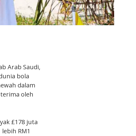
b Arab Saudi,
dunia bola
 mewah dalam
iterima oleh
yak £178 juta
h lebih RM1