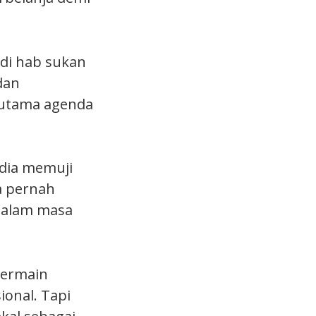
adi hab sukan
dan
 utama agenda
 dia memuji
ga pernah
 dalam masa
bermain
ional. Tapi