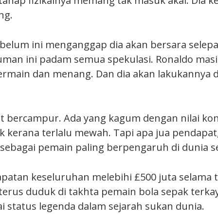
 tahap fizikalnya memang tak masuk akal. Dia ke
ng.
belum ini menganggap dia akan bersara selepa
an ini padam semua spekulasi. Ronaldo masih
rmain dan menang. Dan dia akan lakukannya d
t bercampur. Ada yang kagum dengan nilai kont
ik kerana terlalu mewah. Tapi apa jua pendapat,
 sebagai pemain paling berpengaruh di dunia s
atan keseluruhan melebihi £500 juta selama t
terus duduk di takhta pemain bola sepak terkay
ai status legenda dalam sejarah sukan dunia.