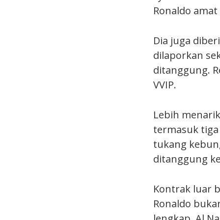
Ronaldo amat 
Dia juga diber
dilaporkan se
ditanggung. 
VVIP.
Lebih menarik
termasuk tig
tukang kebun,
ditanggung ke
Kontrak luar b
Ronaldo bukan
lengkap. Al N