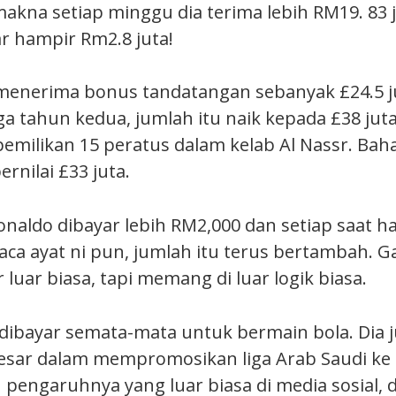
rmakna setiap minggu dia terima lebih RM19. 83 j
ar hampir Rm2.8 juta!
menerima bonus tandatangan sebanyak £24.5 ju
ga tahun kedua, jumlah itu naik kepada £38 juta.
pemilikan 15 peratus dalam kelab Al Nassr. Baha
rnilai £33 juta.
Ronaldo dibayar lebih RM2,000 dan setiap saat 
aca ayat ni pun, jumlah itu terus bertambah. G
luar biasa, tapi memang di luar logik biasa.
 dibayar semata-mata untuk bermain bola. Dia 
sar dalam mempromosikan liga Arab Saudi ke 
pengaruhnya yang luar biasa di media sosial, d