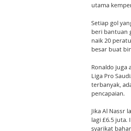
utama kempen 
Setiap gol yan
beri bantuan g
naik 20 peratu
besar buat bin
Ronaldo juga 
Liga Pro Saudi
terbanyak, ada
pencapaian.
Jika Al Nassr
lagi £6.5 juta
syarikat bahar