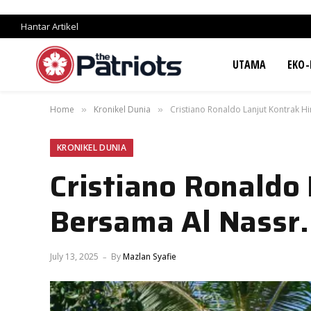
Hantar Artikel
UTAMA
EKO-
Home
Kronikel Dunia
Cristiano Ronaldo Lanjut Kontrak H
»
»
KRONIKEL DUNIA
Cristiano Ronaldo
Bersama Al Nassr.
July 13, 2025
By
Mazlan Syafie