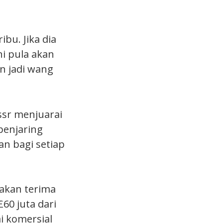
bu. Jika dia
ni pula akan
an jadi wang
ssr menjuarai
 penjaring
an bagi setiap
 akan terima
£60 juta dari
i komersial