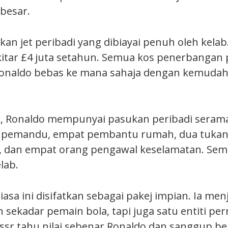
besar.
ikan jet peribadi yang dibiayai penuh oleh kelab.
kitar £4 juta setahun. Semua kos penerbangan 
Ronaldo bebas ke mana sahaja dengan kemuda
, Ronaldo mempunyai pasukan peribadi seramai
a pemandu, empat pembantu rumah, dua tukang
 dan empat orang pengawal keselamatan. Semu
lab.
iasa ini disifatkan sebagai pakej impian. Ia men
 sekadar pemain bola, tapi juga satu entiti pe
assr tahu nilai sebenar Ronaldo dan sanggup be