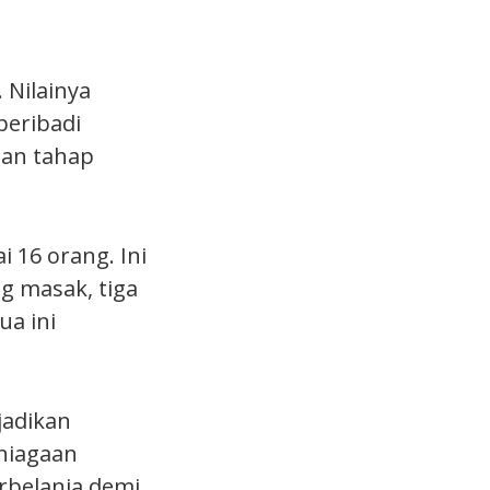
 Nilainya
peribadi
han tahap
 16 orang. Ini
 masak, tiga
a ini
jadikan
rniagaan
rbelanja demi