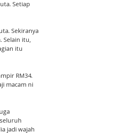
uta. Setiap
ta. Sekiranya
 Selain itu,
gian itu
hampir RM34.
aji macam ni
juga
seluruh
ia jadi wajah