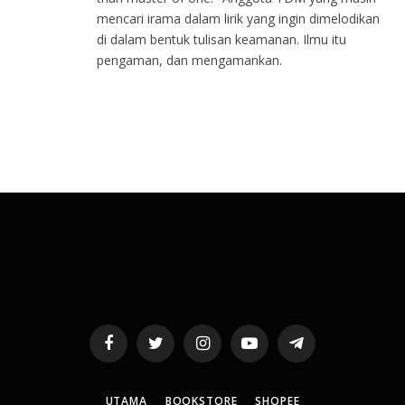
mencari irama dalam lirik yang ingin dimelodikan
di dalam bentuk tulisan keamanan. Ilmu itu
pengaman, dan mengamankan.
Facebook
Twitter
Instagram
YouTube
Telegram
UTAMA
BOOKSTORE
SHOPEE