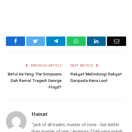
Facebook
Twitter
Telegram
WhatsApp
LinkedIn
Email
PREVIOUS ARTICLE
NEXT ARTICLE
Betul Ke Yang The Simpsons
Rakyat Melindungi Rakyat
Dah Ramal Tragedi George
Daripada Kena Loot
Floyd?
Haixat
"Jack of all trades; master of none - but better
than master of one." Anggota TDM yang masih