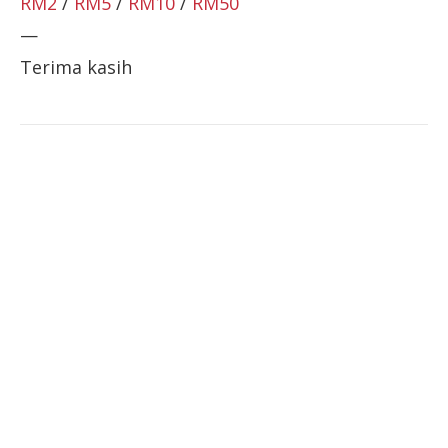
RM2
/
RM5
/
RM10
/
RM50
—
Terima kasih