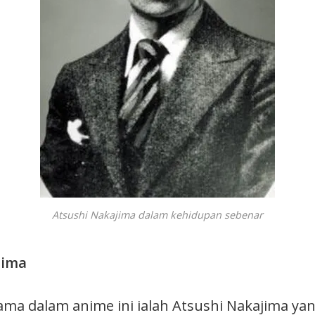
Atsushi Nakajima dalam kehidupan sebenar
jima
ama dalam anime ini ialah Atsushi Nakajima yan