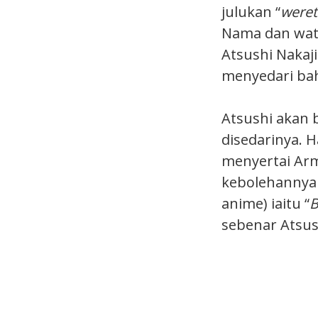
julukan “
weret
Nama dan wat
Atsushi Nakaj
menyedari bah
Atsushi akan 
disedarinya. 
menyertai Arm
kebolehannya 
anime) iaitu “
B
sebenar Atsus