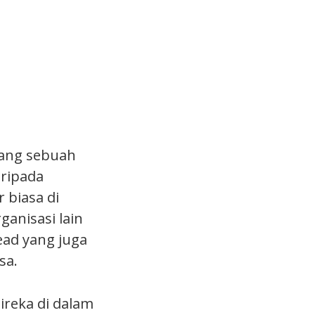
ang sebuah
aripada
 biasa di
nisasi lain
ead yang juga
sa.
ireka di dalam