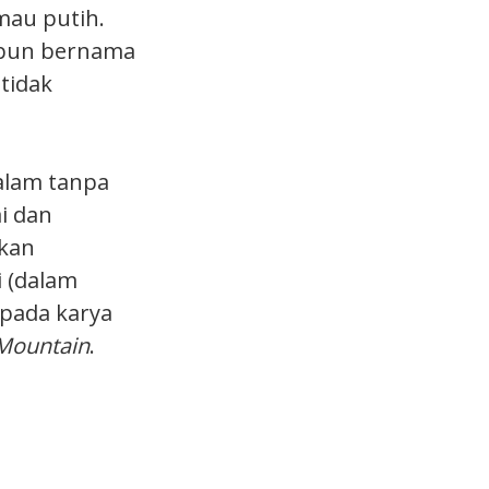
mau putih.
epun bernama
tidak
alam tanpa
i dan
akan
 (dalam
ipada karya
Mountain
.