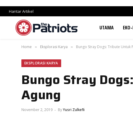
Hantar Artikel
UTAMA
EKO-
Home
Eksplorasi Karya
Bungo Stray Dogs: Tribute Untuk
»
»
EKSPLORASI KARYA
Bungo Stray Dogs:
Agung
November 2, 2019
By
Yusri Zulkefli