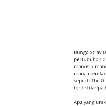
Bungo Stray 
pertubuhan de
manusia-manus
mana mereka 
seperti The Gu
terdiri darip
Apa yang unik