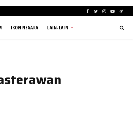
Facebook
Twitter
Instagram
YouTube
Teleg
M
IKON NEGARA
LAIN-LAIN
Sasterawan