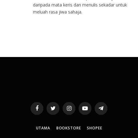
daripada mata keris dan menulis sekadar untuk
meluah rasa jiwa sahaja.
Facebook
Twitter
Instagram
YouTube
Telegram
UTAMA
BOOKSTORE
SHOPEE