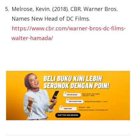
Melrose, Kevin. (2018). CBR. Warner Bros.
Names New Head of DC Films.
https://www.cbr.com/warner-bros-dc-films-
walter-hamada/