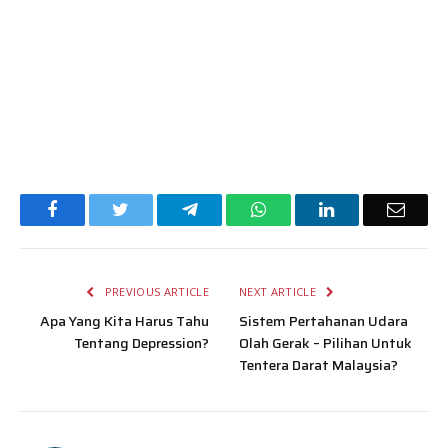
Facebook
Twitter
Telegram
WhatsApp
LinkedIn
Email
PREVIOUS ARTICLE
NEXT ARTICLE
Apa Yang Kita Harus Tahu
Sistem Pertahanan Udara
Tentang Depression?
Olah Gerak – Pilihan Untuk
Tentera Darat Malaysia?