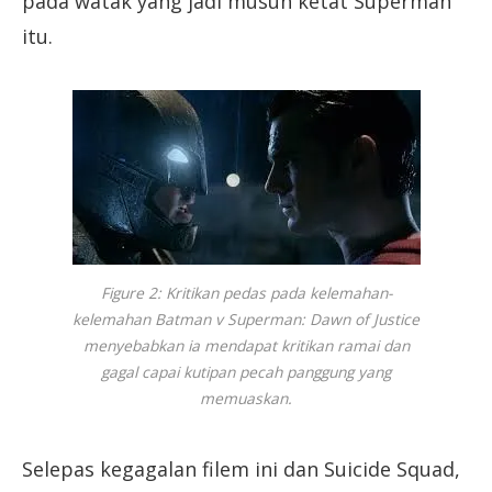
pada watak yang jadi musuh ketat Superman
itu.
Figure 2: Kritikan pedas pada kelemahan-
kelemahan Batman v Superman: Dawn of Justice
menyebabkan ia mendapat kritikan ramai dan
gagal capai kutipan pecah panggung yang
memuaskan.
Selepas kegagalan filem ini dan Suicide Squad,