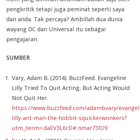
pengkritik tetapi juga peminat seperti saya
dan anda. Tak percaya? Ambillah dua dunia
wayang DC dan Universal itu sebagai
pengajaran.
SUMBER
Vary, Adam B. (2014). BuzzFeed. Evangeline
Lilly Tried To Quit Acting, But Acting Would
Not Quit Her.
https://www.buzzfeed.com/adambvary/evangel
lilly-ant-man-the-hobbit-squickerwonkers?
utm_term=.daEV3L6rD#.nmar73lO9