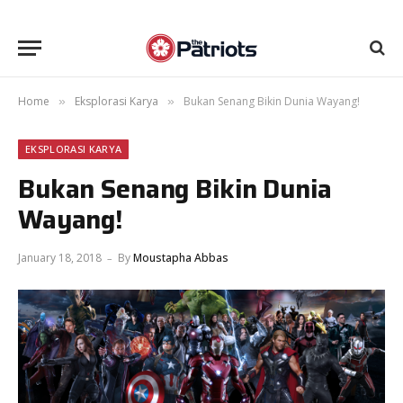
Home
Eksplorasi Karya
Bukan Senang Bikin Dunia Wayang!
»
»
EKSPLORASI KARYA
Bukan Senang Bikin Dunia
Wayang!
January 18, 2018
By
Moustapha Abbas