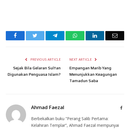
Facebook
Twitter
Telegram
WhatsApp
LinkedIn
Email
PREVIOUS ARTICLE
NEXT ARTICLE
Sejak Bila Gelaran Sultan
Empangan Marib Yang
Digunakan Penguasa Islam?
Menunjukkan Keagungan
Tamadun Saba
Ahmad Faezal
Face
Berbekalkan buku “Perang Salib Pertama:
Kelahiran Templar”, Ahmad Faezal mempunyai