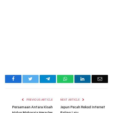
Facebook
Twitter
Telegram
WhatsApp
LinkedIn
Email
PREVIOUS ARTICLE
NEXT ARTICLE
Persamaan Antara Kisah
Jepun Pecah Rekod Internet
Hidup Maharaja Heracles
Paling Laju