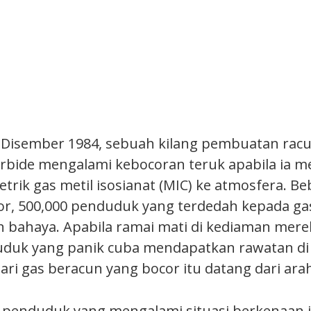
 Disember 1984, sebuah kilang pembuatan rac
arbide mengalami kebocoran teruk apabila ia 
etrik gas metil isosianat (MIC) ke atmosfera. B
cor, 500,000 penduduk yang terdedah kepada gas
 bahaya. Apabila ramai mati di kediaman mere
uduk yang panik cuba mendapatkan rawatan di 
ri gas beracun yang bocor itu datang dari ara
 penduduk yang mengalami situasi berkenaan 