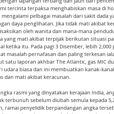
dengan lapangan terbang dan jauh dari pence
uami tercinta terpaksa menghabiskan masa di ho
 mengalami pelbagai masalah dari sakit dada y
gan daya penglihatan. Jika tidak mati akibat k
disaksikan oleh wanita dan mana-mana pendud
a yang mati akibat terpijak berikutan situasi p
l ketika itu. Pada pagi 3 Disember, lebih 2,00
at masalah pernafasan dan paling terkesan ial
t satu laporan akhbar The Atlantic, gas MIC du
ari udara biasa dan ini membuatkan kanak-kana
s dan mati akibat keracunan.
ngka rasmi yang dinyatakan kerajaan India, ang
k terbunuh sebelum diubah semula kepada 5,
 ramai penyelidik berpandangan angka tersebu