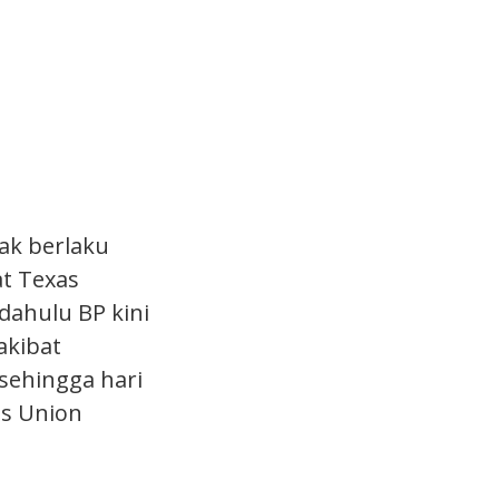
yak berlaku
at Texas
dahulu BP kini
akibat
sehingga hari
as Union