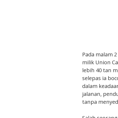
Pada malam 2
milik Union C
lebih 40 tan m
selepas ia bo
dalam keadaan
jalanan, pend
tanpa menyeda
Salah seorang