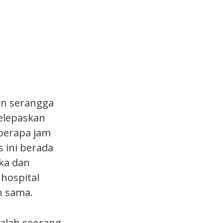
un serangga
melepaskan
eberapa jam
 ini berada
ka dan
hospital
h sama.
ialah seorang