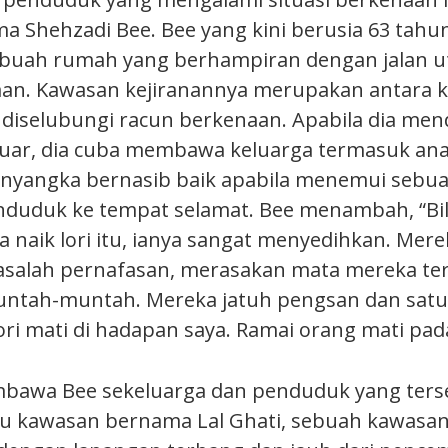
a Shehzadi Bee. Bee yang kini berusia 63 tahun
ebuah rumah yang berhampiran dengan jalan 
naan. Kawasan kejiranannya merupakan antara
diselubungi racun berkenaan. Apabila dia me
luar, dia cuba membawa keluarga termasuk an
nyangka bernasib baik apabila menemui sebuah
uduk ke tempat selamat. Bee menambah, “Bil
 naik lori itu, ianya sangat menyedihkan. Mere
salah pernafasan, merasakan mata mereka te
ntah-muntah. Mereka jatuh pengsan dan satu
ri mati di hadapan saya. Ramai orang mati pada 
mbawa Bee sekeluarga dan penduduk yang ters
u kawasan bernama Lal Ghati, sebuah kawasa