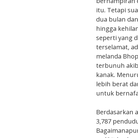
berhampiran 
itu. Tetapi s
dua bulan dan
hingga kehilan
seperti yang 
terselamat, ad
melanda Bhopa
terbunuh akib
kanak. Menuru
lebih berat d
untuk bernafa
Berdasarkan a
3,787 pendudu
Bagaimanapun,