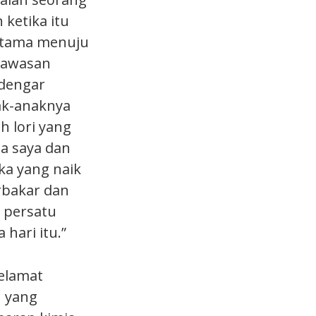
 ketika itu
utama menuju
 kawasan
ndengar
ak-anaknya
 lori yang
a saya dan
ka yang naik
rbakar dan
 persatu
hari itu.”
elamat
n yang