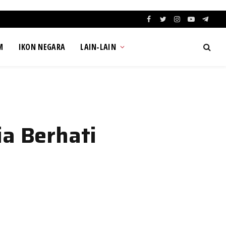
Facebook
Twitter
Instagram
YouTube
Teleg
M
IKON NEGARA
LAIN-LAIN
a Berhati