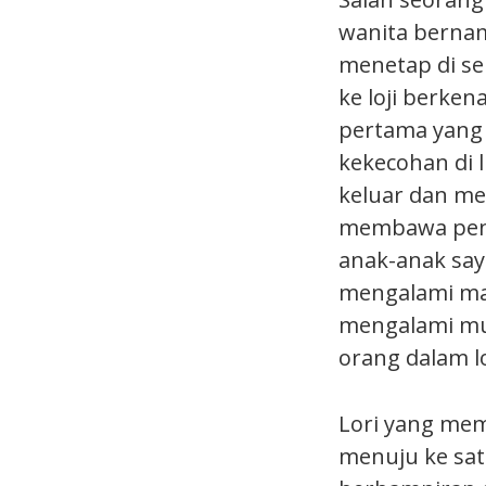
wanita bernam
menetap di s
ke loji berke
pertama yang 
kekecohan di 
keluar dan me
membawa pend
anak-anak saya
mengalami ma
mengalami mu
orang dalam lo
Lori yang me
menuju ke sat