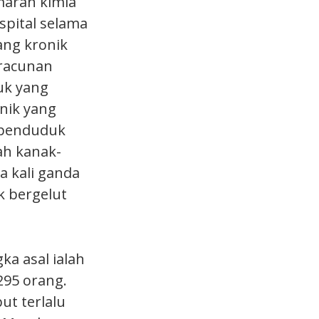
maran kimia
spital selama
ang kronik
eracunan
uk yang
anik yang
0 penduduk
ah kanak-
a kali ganda
k bergelut
ka asal ialah
295 orang.
t terlalu