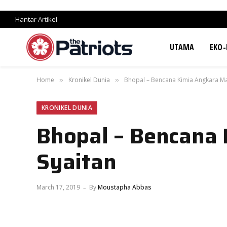
Hantar Artikel
UTAMA
EKO-
Home
Kronikel Dunia
Bhopal – Bencana Kimia Angkara Ma
»
»
KRONIKEL DUNIA
Bhopal – Bencana 
Syaitan
March 17, 2019
By
Moustapha Abbas