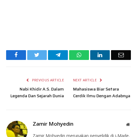
Facebook
Twitter
Telegram
WhatsApp
LinkedIn
Email
PREVIOUS ARTICLE
NEXT ARTICLE
Nabi Khidir A.S. Dalam
Mahasiswa Biar Setara
Legenda Dan Sejarah Dunia
Cerdik Ilmu Dengan Adabnya
Zamir Mohyedin
Web
Zamir Mohyedin merupakan penyelidik di i-Made,