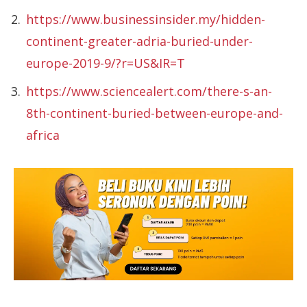
https://www.businessinsider.my/hidden-
continent-greater-adria-buried-under-
europe-2019-9/?r=US&IR=T
https://www.sciencealert.com/there-s-an-
8th-continent-buried-between-europe-and-
africa