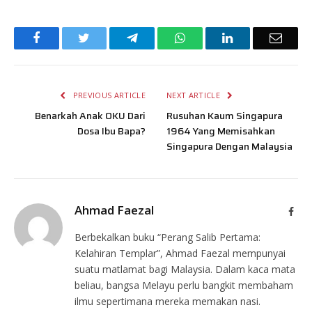
Facebook
Twitter
Telegram
WhatsApp
LinkedIn
Email
PREVIOUS ARTICLE
NEXT ARTICLE
Benarkah Anak OKU Dari
Rusuhan Kaum Singapura
Dosa Ibu Bapa?
1964 Yang Memisahkan
Singapura Dengan Malaysia
Ahmad Faezal
Face
Berbekalkan buku “Perang Salib Pertama:
Kelahiran Templar”, Ahmad Faezal mempunyai
suatu matlamat bagi Malaysia. Dalam kaca mata
beliau, bangsa Melayu perlu bangkit membaham
ilmu sepertimana mereka memakan nasi.