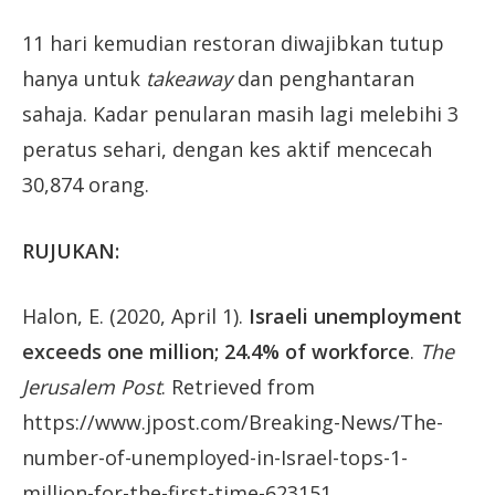
11 hari kemudian restoran diwajibkan tutup
hanya untuk
takeaway
dan penghantaran
sahaja. Kadar penularan masih lagi melebihi 3
peratus sehari, dengan kes aktif mencecah
30,874 orang.
RUJUKAN:
Halon, E. (2020, April 1).
Israeli unemployment
exceeds one million; 24.4% of workforce
.
The
Jerusalem Post
. Retrieved from
https://www.jpost.com/Breaking-News/The-
number-of-unemployed-in-Israel-tops-1-
million-for-the-first-time-623151