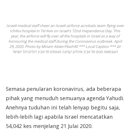
Israeli medical staff cheer an Israeli airforce acrobatic team flying over
Ichilov hospital in Tel Aviv on Israel's 72nd Inependence Day. This
year, the airforce will fly over all the hospitals in Israel as a way of
honouring the medical staff during the Coronavirus outbreak. April
29, 2020. Photo by Miriam Alster/Flash90 *** Local Caption *** יום
העצמאות מטס תל אביב איכילוב קורונה מטוסים תל אביב דגלים דגל ישראל
Semasa penularan koronavirus, ada beberapa
pihak yang menuduh semuanya agenda Yahudi.
Anehnya tuduhan ini telah lenyap begitu saja,
lebih-lebih lagi apabila Israel mencatatkan
54,042 kes menjelang 21 Julai 2020.