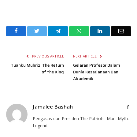
Facebook
Twitter
Telegram
WhatsApp
LinkedIn
Email
PREVIOUS ARTICLE
NEXT ARTICLE
Tuanku Muhriz: The Return
Gelaran Profesor Dalam
of the King
Dunia Kesarjanaan Dan
Akademik
Jamalee Bashah
Face
Pengasas dan Presiden The Patriots. Man. Myth.
Legend.