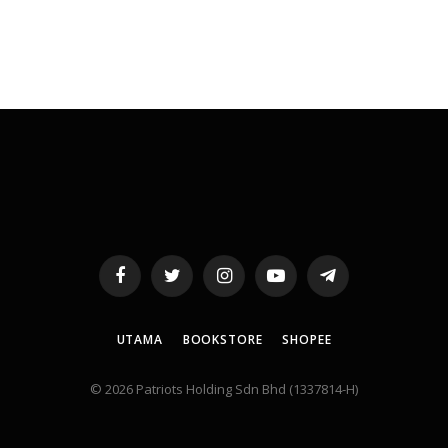
Facebook
Twitter
Instagram
YouTube
Telegram
UTAMA
BOOKSTORE
SHOPEE
© 2026 Patriots Holding Sdn Bhd (1337814-H)