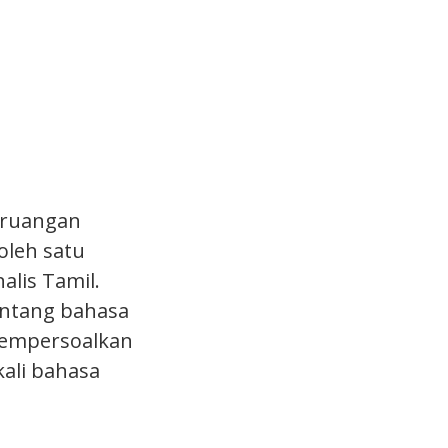
 ruangan
oleh satu
alis Tamil.
entang bahasa
mempersoalkan
ali bahasa