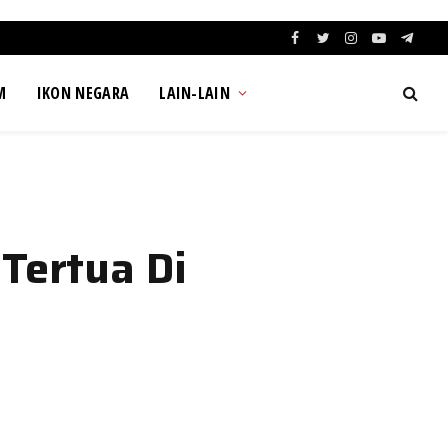
Facebook
Twitter
Instagram
YouTube
Teleg
M
IKON NEGARA
LAIN-LAIN
Tertua Di