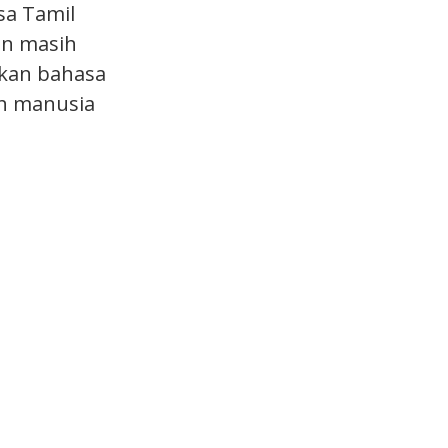
sa Tamil
an masih
akan bahasa
eh manusia