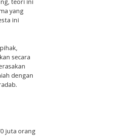
g, teori ini
ama yang
sta ini
pihak,
kan secara
merasakan
miah dengan
radab.
0 juta orang