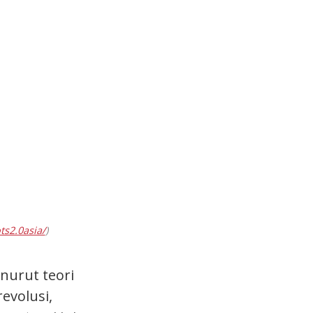
ts2.0asia/
)
enurut teori
evolusi,