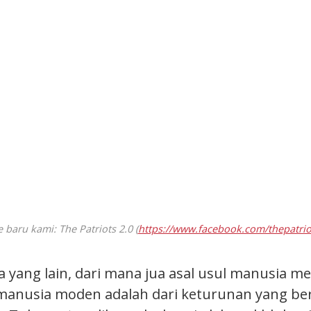
 baru kami: The Patriots 2.0 (
https://www.facebook.com/thepatrio
a yang lain, dari mana jua asal usul manusia m
 manusia moden adalah dari keturunan yang ber