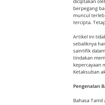
diciptakan ole
berpegang ba
muncul terleb
tercipta. Tet
Artikel ini t
sebaliknya h
saintifik dala
tindakan mem
kepercayaan m
Ketaksuban a
Pengenalan B
Bahasa Tamil 