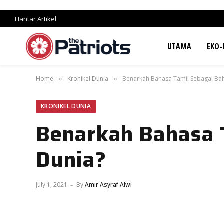
Hantar Artikel
UTAMA
EKO-
Home
Kronikel Dunia
Benarkah Bahasa Tamil Sebagai Bah
»
»
KRONIKEL DUNIA
Benarkah Bahasa T
Dunia?
July 1, 2021
By
Amir Asyraf Alwi