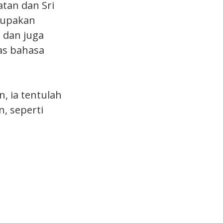
atan dan Sri
erupakan
a dan juga
as bahasa
n, ia tentulah
, seperti