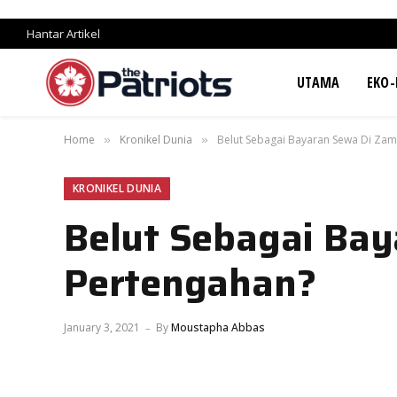
Hantar Artikel
UTAMA
EKO-
Home
Kronikel Dunia
Belut Sebagai Bayaran Sewa Di Za
»
»
KRONIKEL DUNIA
Belut Sebagai Ba
Pertengahan?
January 3, 2021
By
Moustapha Abbas