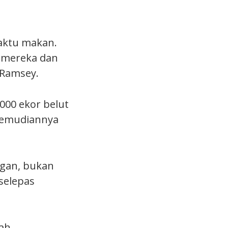
aktu makan.
g mereka dan
 Ramsey.
00 ekor belut
 kemudiannya
ngan, bukan
selepas
dah