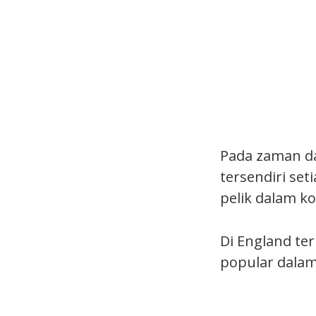
Pada zaman d
tersendiri se
pelik dalam k
Di England te
popular dalam 