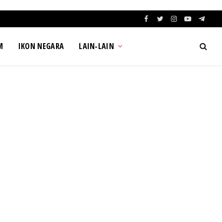
Facebook
Twitter
Instagram
YouTube
Teleg
M
IKON NEGARA
LAIN-LAIN