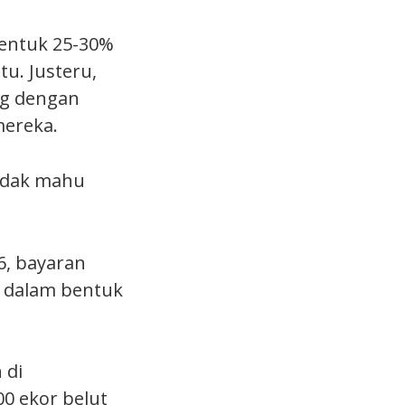
bentuk 25-30%
tu. Justeru,
ng dengan
mereka.
tidak mahu
6, bayaran
a dalam bentuk
 di
00 ekor belut