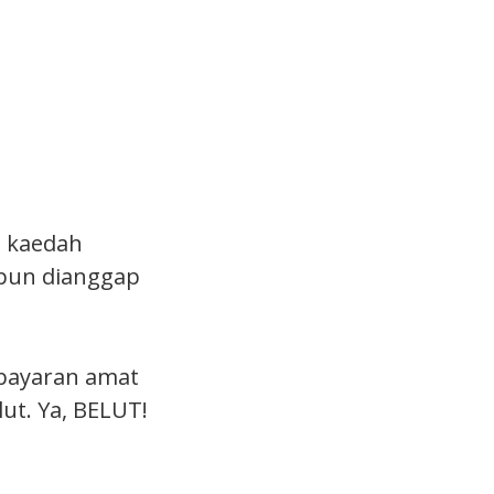
 kaedah
upun dianggap
 bayaran amat
ut. Ya, BELUT!