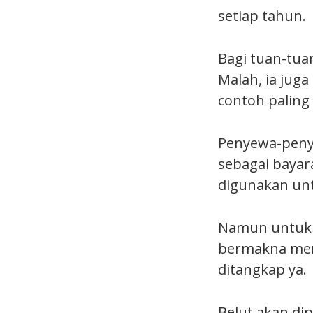
setiap tahun.
Bagi tuan-tua
Malah, ia jug
contoh palin
Penyewa-penye
sebagai bayar
digunakan un
Namun untuk m
bermakna mene
ditangkap ya.
Belut akan di