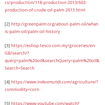
cs/production/118-production-2013/603-
production-of-crude-oil-palm-2013.html
[2]
http://greenpalm.org/about-palm-oil/what-
is-palm-oil/palm-oil-history
[3]
https://eshop.tesco.com.my/groceries/en-
GB/search/?
query=palm%20oil&searchQuery=palm%20oil&
Search=Search
[4]
https://www.indexmundi.com/agriculture/?
commodity=corn
[5]
https://www.youtube.com/watch?