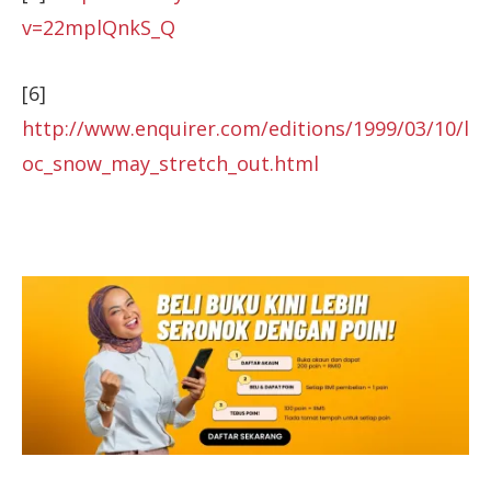
v=22mplQnkS_Q
[6]
http://www.enquirer.com/editions/1999/03/10/l
oc_snow_may_stretch_out.html