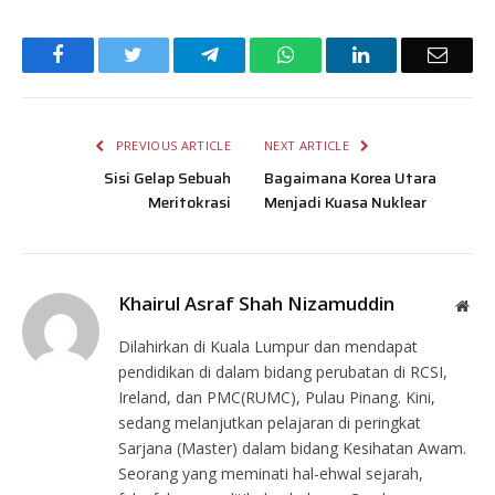
Facebook
Twitter
Telegram
WhatsApp
LinkedIn
Email
PREVIOUS ARTICLE
NEXT ARTICLE
Sisi Gelap Sebuah
Bagaimana Korea Utara
Meritokrasi
Menjadi Kuasa Nuklear
Khairul Asraf Shah Nizamuddin
Web
Dilahirkan di Kuala Lumpur dan mendapat
pendidikan di dalam bidang perubatan di RCSI,
Ireland, dan PMC(RUMC), Pulau Pinang. Kini,
sedang melanjutkan pelajaran di peringkat
Sarjana (Master) dalam bidang Kesihatan Awam.
Seorang yang meminati hal-ehwal sejarah,