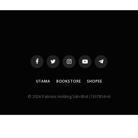
Facebook
Twitter
Instagram
YouTube
Telegram
UTAMA
BOOKSTORE
SHOPEE
© 2026 Patriots Holding Sdn Bhd (1337814-H)