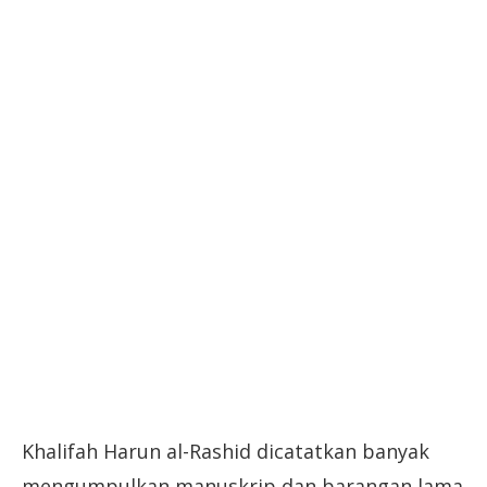
Khalifah Harun al-Rashid dicatatkan banyak
mengumpulkan manuskrip dan barangan lama