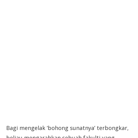
Bagi mengelak ‘bohong sunatnya’ terbongkar,
beliau mengarahkan sebuah fakulti yang