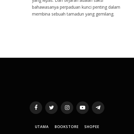
yang lepas. Dan sejarah adalah saksi
bahawasanya perpaduan kunci penting dalam
membina sebuah tamadun yang gemilang.
Facebook
Twitter
Instagram
YouTube
Telegram
UTAMA
BOOKSTORE
SHOPEE