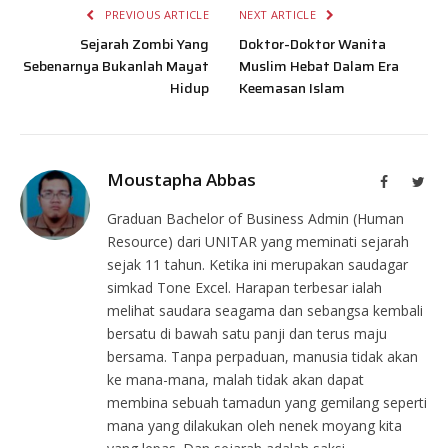
PREVIOUS ARTICLE
NEXT ARTICLE
Sejarah Zombi Yang
Doktor-Doktor Wanita
Sebenarnya Bukanlah Mayat
Muslim Hebat Dalam Era
Hidup
Keemasan Islam
Moustapha Abbas
Facebook
Twit
Graduan Bachelor of Business Admin (Human
Resource) dari UNITAR yang meminati sejarah
sejak 11 tahun. Ketika ini merupakan saudagar
simkad Tone Excel. Harapan terbesar ialah
melihat saudara seagama dan sebangsa kembali
bersatu di bawah satu panji dan terus maju
bersama. Tanpa perpaduan, manusia tidak akan
ke mana-mana, malah tidak akan dapat
membina sebuah tamadun yang gemilang seperti
mana yang dilakukan oleh nenek moyang kita