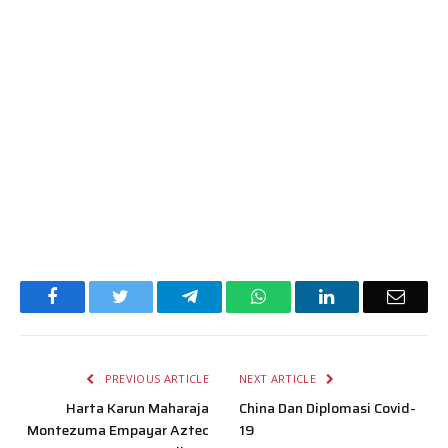
Facebook
Twitter
Telegram
WhatsApp
LinkedIn
Email
PREVIOUS ARTICLE
NEXT ARTICLE
Harta Karun Maharaja
China Dan Diplomasi Covid-
Montezuma Empayar Aztec
19