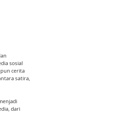
dan
ia sosial
pun cerita
ntara satira,
 menjadi
ia, dari