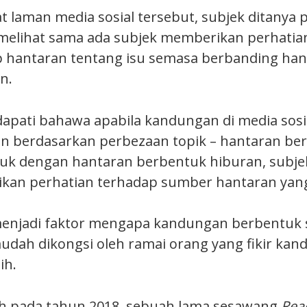
t laman media sosial tersebut, subjek ditanya 
melihat sama ada subjek memberikan perhati
p hantaran tentang isu semasa berbanding han
n.
apati bahawa apabila kandungan di media sosia
 berdasarkan perbezaan topik – hantaran ber
k dengan hantaran berbentuk hiburan, subje
kan perhatian terhadap sumber hantaran yang
enjadi faktor mengapa kandungan berbentuk s
mudah dikongsi oleh ramai orang yang fikir kan
ih.
oh pada tahun 2018, sebuah lama sesawang
Rea