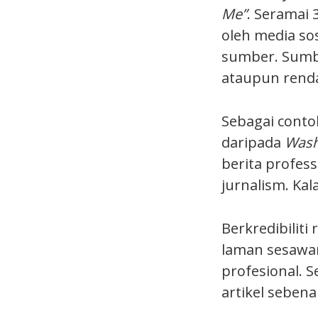
Me”
. Seramai 
oleh media sos
sumber. Sumber
ataupun rend
Sebagai conto
daripada
Wash
berita profess
jurnalism. Kal
Berkredibiliti
laman sesawan
profesional. S
artikel sebena