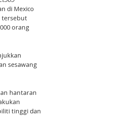
n di Mexico
 tersebut
,000 orang
jukkan
man sesawang
aan hantaran
lakukan
ti tinggi dan