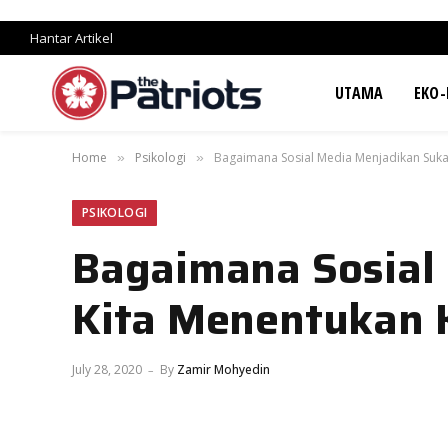
Hantar Artikel
UTAMA
EKO-
Home
Psikologi
Bagaimana Sosial Media Menjadikan Suka
»
»
PSIKOLOGI
Bagaimana Sosial
Kita Menentukan 
July 28, 2020
By
Zamir Mohyedin