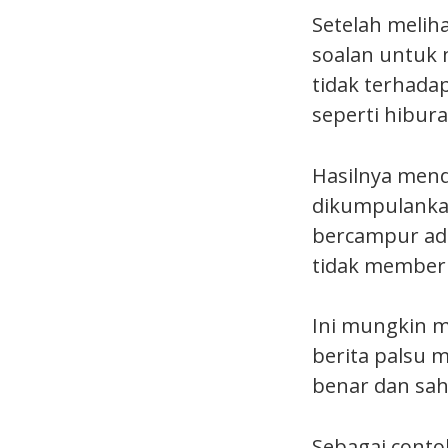
Setelah meliha
soalan untuk 
tidak terhada
seperti hibura
Hasilnya mend
dikumpulankan
bercampur adu
tidak memberi
Ini mungkin m
berita palsu 
benar dan sah
Sebagai cont