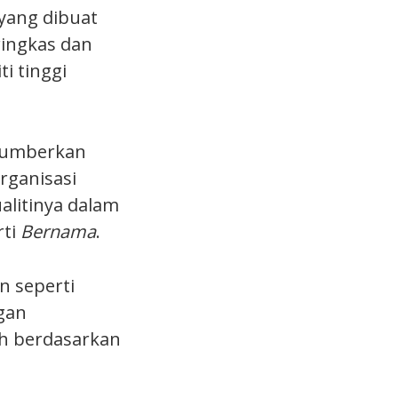
 yang dibuat
ringkas dan
i tinggi
rsumberkan
rganisasi
ualitinya dalam
rti
Bernama
.
 seperti
gan
h berdasarkan