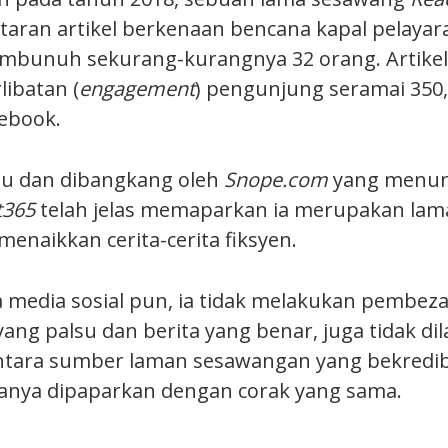
ran artikel berkenaan bencana kapal pelayara
mbunuh sekurang-kurangnya 32 orang. Artikel
libatan (
engagement
) pengunjung seramai 350
ebook.
alsu dan dibangkang oleh
Snope.com
yang menun
t365
telah jelas memaparkan ia merupakan la
enaikkan cerita-cerita fiksyen.
media sosial pun, ia tidak melakukan pembez
yang palsu dan berita yang benar, juga tidak di
ara sumber laman sesawangan yang bekredibili
anya dipaparkan dengan corak yang sama.