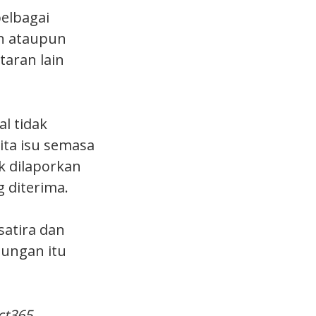
pelbagai
an ataupun
taran lain
l tidak
ita isu semasa
k dilaporkan
 diterima.
atira dan
dungan itu
ct365