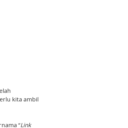
elah
rlu kita ambil
ernama “
Link