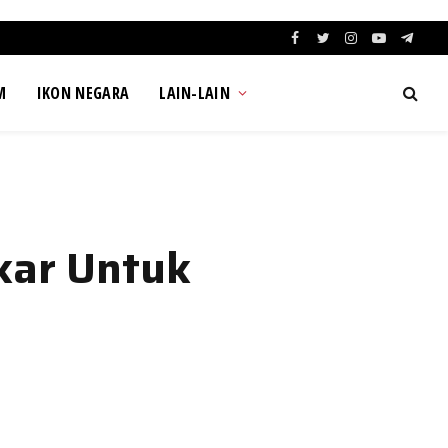
Facebook
Twitter
Instagram
YouTube
Teleg
M
IKON NEGARA
LAIN-LAIN
kar Untuk