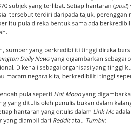
370 subjek yang terlibat. Setiap hantaran (
post
)
ial tersebut terdiri daripada tajuk, perenggan 
 itu pula direka bentuk sama ada berkredibilit
ah.
h, sumber yang berkredibiliti tinggi direka be
ington Daily News
yang digambarkan sebagai o
ional. Dikenali sebagai organisasi yang tinggi k
au macam negara kita, berkredibiliti tinggi sepe
 rendah pula seperti
Hot Moon
yang digambarkan
g yang ditulis oleh penulis bukan dalam kalan
etiap hantaran yang ditulis dalam
Link Me
adala
r yang diambil dari
Reddit
atau
Tumblr
.