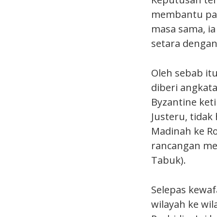
membantu pas
masa sama, ia
setara dengan
Oleh sebab it
diberi angkat
Byzantine ket
Justeru, tida
Madinah ke Ro
rancangan me
Tabuk).
Selepas kewaf
wilayah ke wil