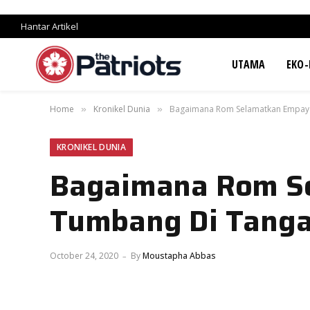
Hantar Artikel
UTAMA
EKO-
Home
Kronikel Dunia
Bagaimana Rom Selamatkan Empaya
»
»
KRONIKEL DUNIA
Bagaimana Rom S
Tumbang Di Tanga
October 24, 2020
By
Moustapha Abbas