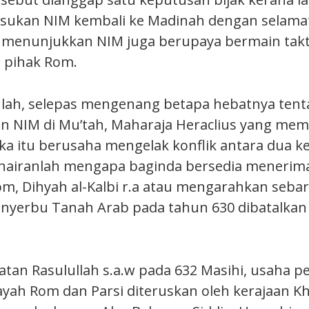
ukan NIM kembali ke Madinah dengan selamat
 menunjukkan NIM juga berupaya bermain takt
 pihak Rom.
ulah, selepas mengenang betapa hebatnya ten
an NIM di Mu’tah, Maharaja Heraclius yang mem
ika itu berusaha mengelak konflik antara dua ke
k hairanlah mengapa baginda bersedia menerim
m, Dihyah al-Kalbi r.a atau mengarahkan seba
nyerbu Tanah Arab pada tahun 630 dibatalkan
atan Rasulullah s.a.w pada 632 Masihi, usaha
ayah Rom dan Parsi diteruskan oleh kerajaan Kh