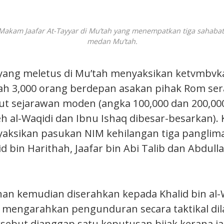
Makam Jaafar At-Tayyar di Mu’tah yang menempatkan tiga sahabat
medan Mu’tah.
ang meletus di Mu’tah menyaksikan ketvmbvk
ah 3,000 orang berdepan asakan pihak Rom ser
t sejarawan moden (angka 100,000 dan 200,00
eh al-Waqidi dan Ibnu Ishaq dibesar-besarkan)
aksikan pasukan NIM kehilangan tiga panglim
id bin Harithah, Jaafar bin Abi Talib dan Abdull
nan kemudian diserahkan kepada Khalid bin al-W
 mengarahkan pengunduran secara taktikal dil
sebut dianggap satu keputusan bijak kerana ia