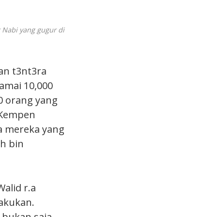
 Nabi yang gugur di
an t3nt3ra
amai 10,000
0 orang yang
. Kempen
a mereka yang
ah bin
alid r.a
akukan.
 bukan saja