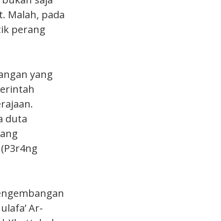
. Malah, pada
ik perang
tangan yang
erintah
rajaan.
a duta
rang
 (P3r4ng
 pengembangan
ulafa’ Ar-