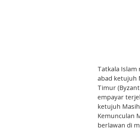
Tatkala Isla
abad ketujuh M
Timur (Byzanti
empayar terje
ketujuh Masih
Kemunculan M
berlawan di m