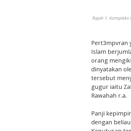
Rajah 1: Kompleks 
Pert3mpvran y
Islam berjuml
orang mengiku
dinyatakan ol
tersebut meny
gugur iaitu Za
Rawahah r.a.
Panji kepimpi
dengan beliau
Keputusan ter