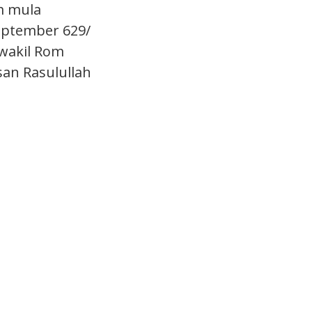
m mula
eptember 629/
 wakil Rom
an Rasulullah