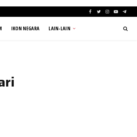
Facebook
Twitter
Instagram
YouTube
Teleg
M
IKON NEGARA
LAIN-LAIN
ari