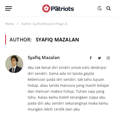
Home
Author: Syafiq Mazalan (Page 2)
»
AUTHOR:
SYAFIQ MAZALAN
Syafiq Mazalan
Facebook
Twitter
Inst
Aku tak kenal diri sindiri untuk tulis deskripsi
diri sendiri. Sama ada ini tanda gejala
kebencian pada diri sendiri, tak tahu tujuan
hidup, atau tanda manusia yang masih belajar
dan mencari makna hidup, Tuhan saja yang
tahu. Kalau kamu boleh terangkan siapa aku
pada diri aku sendiri sekurangnya maka kamu
mungkin lebih cerdik dari aku