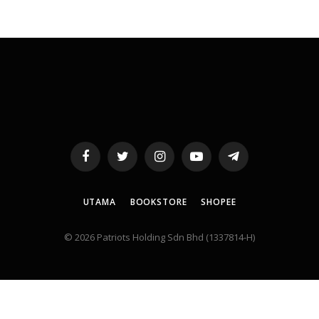
Facebook
Twitter
Instagram
YouTube
Telegram
UTAMA
BOOKSTORE
SHOPEE
© 2026 Patriots Holding Sdn Bhd (1337814-H)