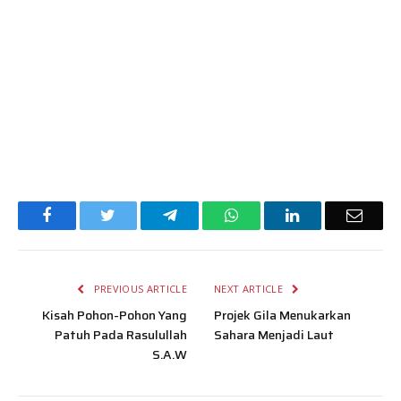
Facebook
Twitter
Telegram
WhatsApp
LinkedIn
Email
PREVIOUS ARTICLE
NEXT ARTICLE
Kisah Pohon-Pohon Yang
Projek Gila Menukarkan
Patuh Pada Rasulullah
Sahara Menjadi Laut
S.A.W