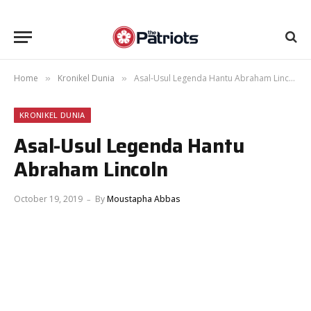
Home
Kronikel Dunia
Asal-Usul Legenda Hantu Abraham Lincoln
»
»
KRONIKEL DUNIA
Asal-Usul Legenda Hantu
Abraham Lincoln
October 19, 2019
By
Moustapha Abbas