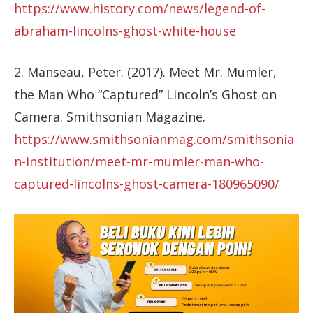
https://www.history.com/news/legend-of-
abraham-lincolns-ghost-white-house
2. Manseau, Peter. (2017). Meet Mr. Mumler,
the Man Who “Captured” Lincoln’s Ghost on
Camera. Smithsonian Magazine.
https://www.smithsonianmag.com/smithsonia
n-institution/meet-mr-mumler-man-who-
captured-lincolns-ghost-camera-180965090/