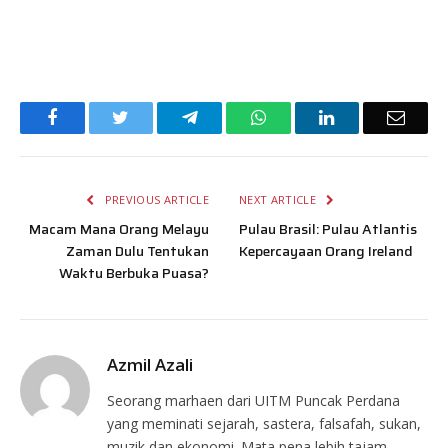
Facebook
Twitter
Telegram
WhatsApp
LinkedIn
Email
PREVIOUS ARTICLE
NEXT ARTICLE
Macam Mana Orang Melayu
Pulau Brasil: Pulau Atlantis
Zaman Dulu Tentukan
Kepercayaan Orang Ireland
Waktu Berbuka Puasa?
Azmil Azali
Seorang marhaen dari UITM Puncak Perdana
yang meminati sejarah, sastera, falsafah, sukan,
muzik dan ekonomi. Mata pena lebih tajam