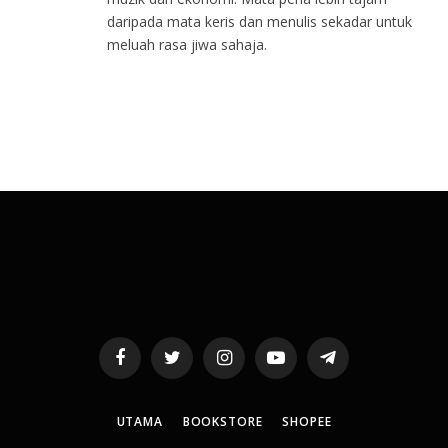
daripada mata keris dan menulis sekadar untuk
meluah rasa jiwa sahaja.
Facebook
Twitter
Instagram
YouTube
Telegram
UTAMA
BOOKSTORE
SHOPEE