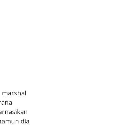
h marshal
rana
arnasikan
 namun dia