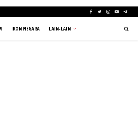
Facebook
Twitter
Instagram
YouTube
Teleg
M
IKON NEGARA
LAIN-LAIN