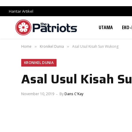
Hantar Artikel
UTAMA
EKO-
Home
Kronikel Dunia
Asal Usul Kisah Sun Wukong
»
»
KRONIKEL DUNIA
Asal Usul Kisah 
November 10, 2019
By
Dans C'Kay