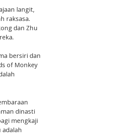
jaan langit,
h raksasa.
kong dan Zhu
reka.
a bersiri dan
nds of Monkey
dalah
gembaraan
aman dinasti
bagi mengkaji
 adalah