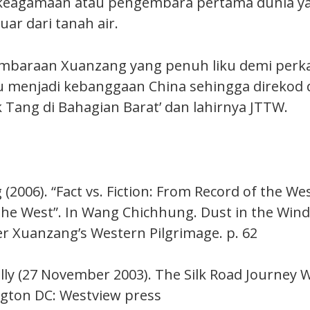
 keagamaan atau pengembara pertama dunia y
uar dari tanah air.
mbaraan Xuanzang yang penuh liku demi perka
u menjadi kebanggaan China sehingga direkod
 Tang di Bahagian Barat’ dan lahirnya JTTW.
 (2006). “Fact vs. Fiction: From Record of the W
the West”. In Wang Chichhung. Dust in the Wind
 Xuanzang’s Western Pilgrimage. p. 62
ally (27 November 2003). The Silk Road Journey
ngton DC: Westview press