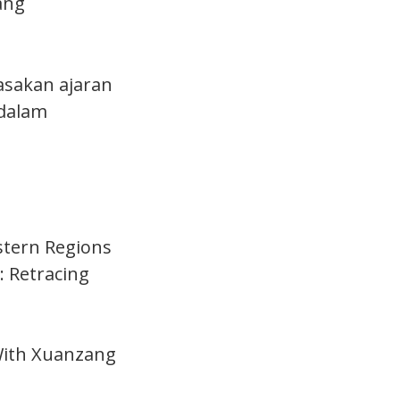
ang
sakan ajaran
 dalam
estern Regions
: Retracing
 With Xuanzang