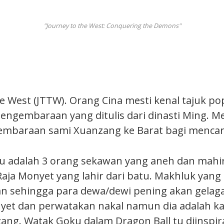
"Journey to the West: Conquering the Demons"
e West (JTTW). Orang Cina mesti kenal tajuk po
pengembaraan yang ditulis dari dinasti Ming. 
mbaraan sami Xuanzang ke Barat bagi mencari 
u adalah 3 orang sekawan yang aneh dan mahi
ja Monyet yang lahir dari batu. Makhluk yang
n sehingga para dewa/dewi pening akan gelaga
et dan perwatakan nakal namun dia adalah k
ang. Watak Goku dalam Dragon Ball tu diinspir