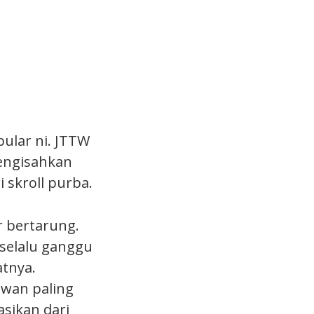
pular ni. JTTW
Mengisahkan
skroll purba.
r bertarung.
 selalu ganggu
tnya.
awan paling
asikan dari