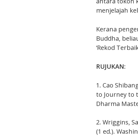
antara tokoh
menjelajah kel
Kerana penge
Buddha, belia
‘Rekod Terbaik
RUJUKAN:
1. Cao Shibang
to Journey to 
Dharma Master
2. Wriggins, S
(1 ed.). Washi