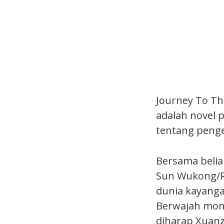
Journey To Th
adalah novel 
tentang penge
Bersama belia
Sun Wukong/Ra
dunia kayanga
Berwajah mony
diharap Xuanz