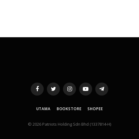
Facebook
Twitter
Instagram
YouTube
Telegram
UTAMA
BOOKSTORE
SHOPEE
© 2026 Patriots Holding Sdn Bhd (1337814-H)