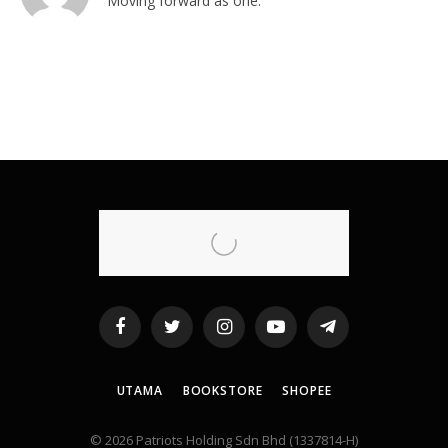
Moving forward as one.
Facebook
Twitter
Instagram
YouTube
Telegram
UTAMA
BOOKSTORE
SHOPEE
© 2026 Patriots Holding Sdn Bhd (1337814-H)