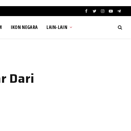
Facebook
Twitter
Instagram
YouTube
Teleg
M
IKON NEGARA
LAIN-LAIN
r Dari