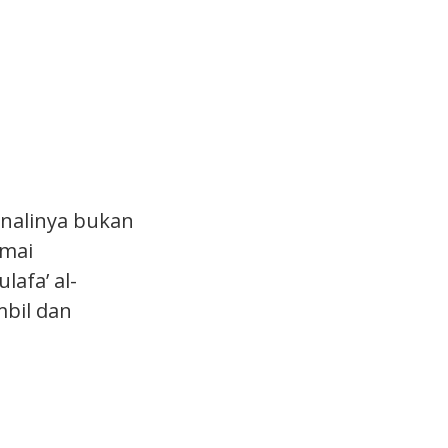
enalinya bukan
amai
afa’ al-
mbil dan