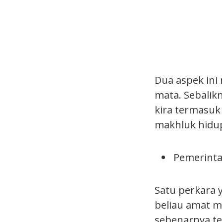
Dua aspek ini
mata. Sebalik
kira termasuk
makhluk hidup
Pemerinta
Satu perkara y
beliau amat me
sebenarnya te