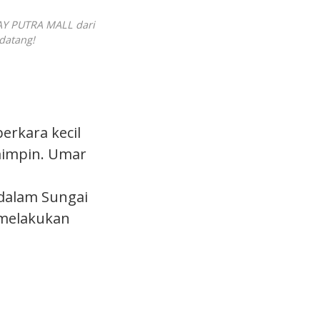
AY PUTRA MALL dari
datang!
rkara kecil
emimpin. Umar
 dalam Sungai
 melakukan