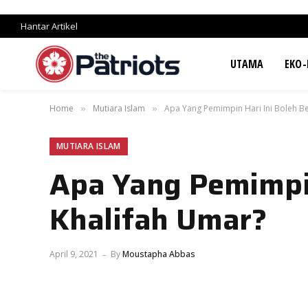
Hantar Artikel
UTAMA
EKO-
Home
Mutiara Islam
Apa Yang Pemimpin Hari Ini Boleh Be
»
»
MUTIARA ISLAM
Apa Yang Pemimpin
Khalifah Umar?
April 9, 2021
By
Moustapha Abbas