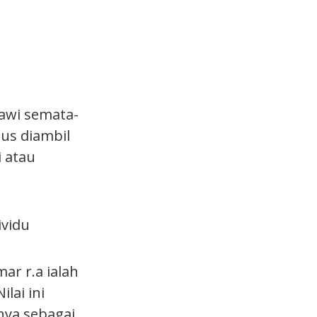
awi semata-
us diambil
 atau
ividu
ar r.a ialah
lai ini
nya sebagai