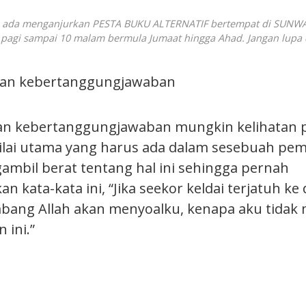
s ada menganjurkan PESTA BUKU ALTERNATIF bertempat di SUNW
 pagi sampai 10 malam bermula Jumaat hingga Ahad. Jangan lupa 
an kebertanggungjawaban
n kebertanggungjawaban mungkin kelihatan pe
 nilai utama yang harus ada dalam sesebuah p
ambil berat tentang hal ini sehingga pernah
kata-kata ini, “Jika seekor keldai terjatuh ke
mbang Allah akan menyoalku, kenapa aku tidak
 ini.”