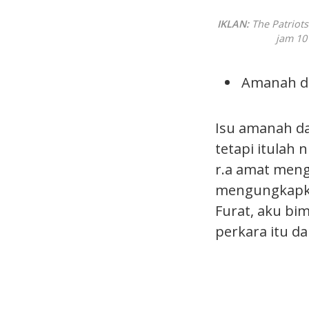
IKLAN:
The Patriot
jam 10
Amanah d
Isu amanah da
tetapi itulah
r.a amat meng
mengungkapkan 
Furat, aku bi
perkara itu dan